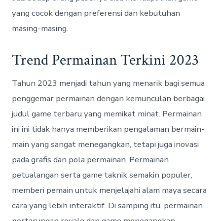
yang cocok dengan preferensi dan kebutuhan
masing-masing.
Trend Permainan Terkini 2023
Tahun 2023 menjadi tahun yang menarik bagi semua
penggemar permainan dengan kemunculan berbagai
judul game terbaru yang memikat minat. Permainan
ini ini tidak hanya memberikan pengalaman bermain-
main yang sangat menegangkan, tetapi juga inovasi
pada grafis dan pola permainan. Permainan
petualangan serta game taknik semakin populer,
memberi pemain untuk menjelajahi alam maya secara
cara yang lebih interaktif. Di samping itu, permainan
pertarungan royale dan game menegangkan