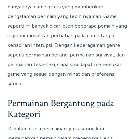
banyaknya game gratis yang memberikan
pengalaman bermain yang lebih nyaman. Game
seperti ini banyak dicari oleh beberapa pemain yang
ingin memusatkan perhatian pada game tanpa
kehadiran interupsi. Dengan keberagaman genre
seperti permainan perang, permainan survival, dan
permainan teka-teki, siapa saja dapat menemukan
game yang sesuai dengan minat dan preferensi
sendiri.
Permainan Bergantung pada
Kategori
Di dalam dunia permainan, jenis sering kali
memudahkan pemain dalam menemukan jenis