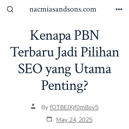
Skip
nacmiasandsons.com
to
Search
Me
Toggle
content
Kenapa PBN
Terbaru Jadi Pilihan
SEO yang Utama
Penting?
Post
By
fOT8EJXjf0m8ov5
author
Post
May 24, 2025
date