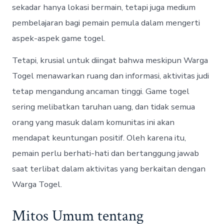
sekadar hanya lokasi bermain, tetapi juga medium
pembelajaran bagi pemain pemula dalam mengerti
aspek-aspek game togel.
Tetapi, krusial untuk diingat bahwa meskipun Warga
Togel menawarkan ruang dan informasi, aktivitas judi
tetap mengandung ancaman tinggi. Game togel
sering melibatkan taruhan uang, dan tidak semua
orang yang masuk dalam komunitas ini akan
mendapat keuntungan positif. Oleh karena itu,
pemain perlu berhati-hati dan bertanggung jawab
saat terlibat dalam aktivitas yang berkaitan dengan
Warga Togel.
Mitos Umum tentang