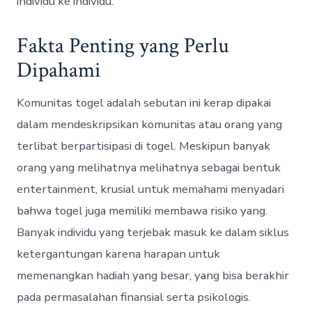
individu ke individu.
Fakta Penting yang Perlu
Dipahami
Komunitas togel adalah sebutan ini kerap dipakai
dalam mendeskripsikan komunitas atau orang yang
terlibat berpartisipasi di togel. Meskipun banyak
orang yang melihatnya melihatnya sebagai bentuk
entertainment, krusial untuk memahami menyadari
bahwa togel juga memiliki membawa risiko yang.
Banyak individu yang terjebak masuk ke dalam siklus
ketergantungan karena harapan untuk
memenangkan hadiah yang besar, yang bisa berakhir
pada permasalahan finansial serta psikologis.