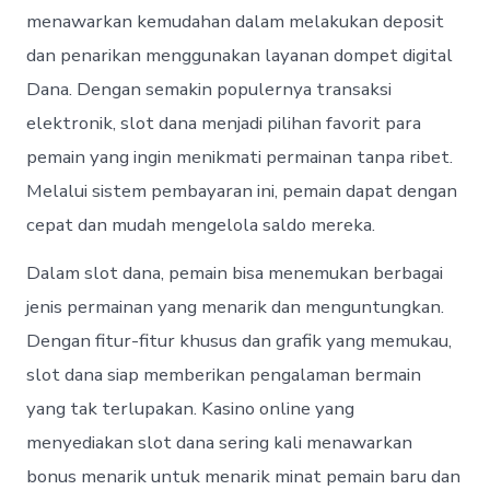
menawarkan kemudahan dalam melakukan deposit
dan penarikan menggunakan layanan dompet digital
Dana. Dengan semakin populernya transaksi
elektronik, slot dana menjadi pilihan favorit para
pemain yang ingin menikmati permainan tanpa ribet.
Melalui sistem pembayaran ini, pemain dapat dengan
cepat dan mudah mengelola saldo mereka.
Dalam slot dana, pemain bisa menemukan berbagai
jenis permainan yang menarik dan menguntungkan.
Dengan fitur-fitur khusus dan grafik yang memukau,
slot dana siap memberikan pengalaman bermain
yang tak terlupakan. Kasino online yang
menyediakan slot dana sering kali menawarkan
bonus menarik untuk menarik minat pemain baru dan