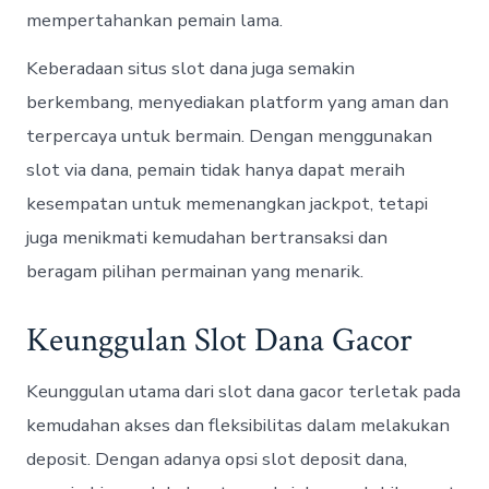
mempertahankan pemain lama.
Keberadaan situs slot dana juga semakin
berkembang, menyediakan platform yang aman dan
terpercaya untuk bermain. Dengan menggunakan
slot via dana, pemain tidak hanya dapat meraih
kesempatan untuk memenangkan jackpot, tetapi
juga menikmati kemudahan bertransaksi dan
beragam pilihan permainan yang menarik.
Keunggulan Slot Dana Gacor
Keunggulan utama dari slot dana gacor terletak pada
kemudahan akses dan fleksibilitas dalam melakukan
deposit. Dengan adanya opsi slot deposit dana,