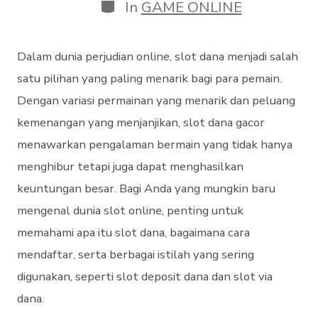
Categories
In
GAME ONLINE
Dalam dunia perjudian online, slot dana menjadi salah
satu pilihan yang paling menarik bagi para pemain.
Dengan variasi permainan yang menarik dan peluang
kemenangan yang menjanjikan, slot dana gacor
menawarkan pengalaman bermain yang tidak hanya
menghibur tetapi juga dapat menghasilkan
keuntungan besar. Bagi Anda yang mungkin baru
mengenal dunia slot online, penting untuk
memahami apa itu slot dana, bagaimana cara
mendaftar, serta berbagai istilah yang sering
digunakan, seperti slot deposit dana dan slot via
dana.