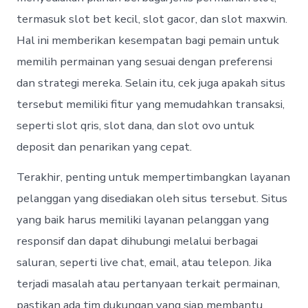
termasuk slot bet kecil, slot gacor, dan slot maxwin.
Hal ini memberikan kesempatan bagi pemain untuk
memilih permainan yang sesuai dengan preferensi
dan strategi mereka. Selain itu, cek juga apakah situs
tersebut memiliki fitur yang memudahkan transaksi,
seperti slot qris, slot dana, dan slot ovo untuk
deposit dan penarikan yang cepat.
Terakhir, penting untuk mempertimbangkan layanan
pelanggan yang disediakan oleh situs tersebut. Situs
yang baik harus memiliki layanan pelanggan yang
responsif dan dapat dihubungi melalui berbagai
saluran, seperti live chat, email, atau telepon. Jika
terjadi masalah atau pertanyaan terkait permainan,
pastikan ada tim dukungan yang siap membantu.