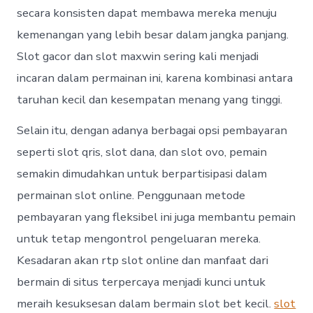
secara konsisten dapat membawa mereka menuju
kemenangan yang lebih besar dalam jangka panjang.
Slot gacor dan slot maxwin sering kali menjadi
incaran dalam permainan ini, karena kombinasi antara
taruhan kecil dan kesempatan menang yang tinggi.
Selain itu, dengan adanya berbagai opsi pembayaran
seperti slot qris, slot dana, dan slot ovo, pemain
semakin dimudahkan untuk berpartisipasi dalam
permainan slot online. Penggunaan metode
pembayaran yang fleksibel ini juga membantu pemain
untuk tetap mengontrol pengeluaran mereka.
Kesadaran akan rtp slot online dan manfaat dari
bermain di situs terpercaya menjadi kunci untuk
meraih kesuksesan dalam bermain slot bet kecil.
slot