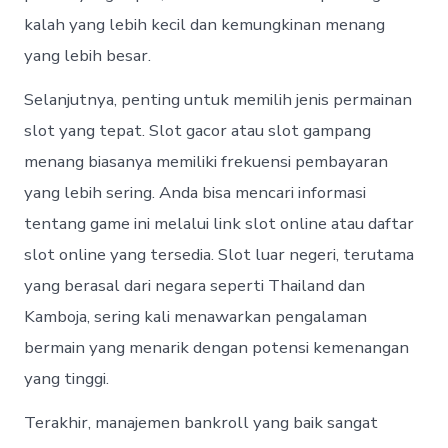
kalah yang lebih kecil dan kemungkinan menang
yang lebih besar.
Selanjutnya, penting untuk memilih jenis permainan
slot yang tepat. Slot gacor atau slot gampang
menang biasanya memiliki frekuensi pembayaran
yang lebih sering. Anda bisa mencari informasi
tentang game ini melalui link slot online atau daftar
slot online yang tersedia. Slot luar negeri, terutama
yang berasal dari negara seperti Thailand dan
Kamboja, sering kali menawarkan pengalaman
bermain yang menarik dengan potensi kemenangan
yang tinggi.
Terakhir, manajemen bankroll yang baik sangat