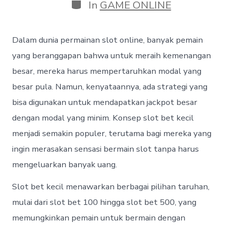
Categories
In
GAME ONLINE
Dalam dunia permainan slot online, banyak pemain
yang beranggapan bahwa untuk meraih kemenangan
besar, mereka harus mempertaruhkan modal yang
besar pula. Namun, kenyataannya, ada strategi yang
bisa digunakan untuk mendapatkan jackpot besar
dengan modal yang minim. Konsep slot bet kecil
menjadi semakin populer, terutama bagi mereka yang
ingin merasakan sensasi bermain slot tanpa harus
mengeluarkan banyak uang.
Slot bet kecil menawarkan berbagai pilihan taruhan,
mulai dari slot bet 100 hingga slot bet 500, yang
memungkinkan pemain untuk bermain dengan