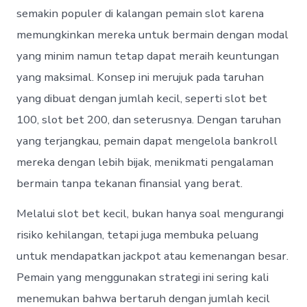
semakin populer di kalangan pemain slot karena
memungkinkan mereka untuk bermain dengan modal
yang minim namun tetap dapat meraih keuntungan
yang maksimal. Konsep ini merujuk pada taruhan
yang dibuat dengan jumlah kecil, seperti slot bet
100, slot bet 200, dan seterusnya. Dengan taruhan
yang terjangkau, pemain dapat mengelola bankroll
mereka dengan lebih bijak, menikmati pengalaman
bermain tanpa tekanan finansial yang berat.
Melalui slot bet kecil, bukan hanya soal mengurangi
risiko kehilangan, tetapi juga membuka peluang
untuk mendapatkan jackpot atau kemenangan besar.
Pemain yang menggunakan strategi ini sering kali
menemukan bahwa bertaruh dengan jumlah kecil