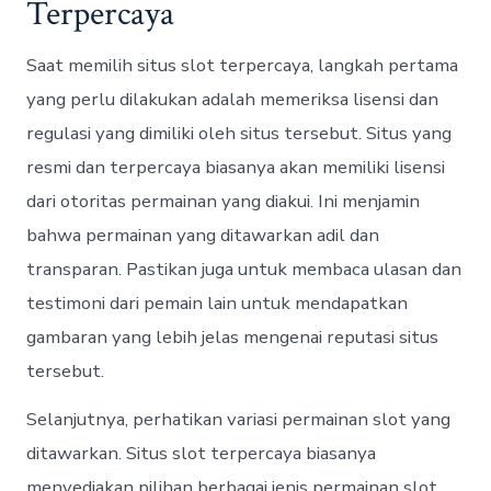
Terpercaya
Saat memilih situs slot terpercaya, langkah pertama
yang perlu dilakukan adalah memeriksa lisensi dan
regulasi yang dimiliki oleh situs tersebut. Situs yang
resmi dan terpercaya biasanya akan memiliki lisensi
dari otoritas permainan yang diakui. Ini menjamin
bahwa permainan yang ditawarkan adil dan
transparan. Pastikan juga untuk membaca ulasan dan
testimoni dari pemain lain untuk mendapatkan
gambaran yang lebih jelas mengenai reputasi situs
tersebut.
Selanjutnya, perhatikan variasi permainan slot yang
ditawarkan. Situs slot terpercaya biasanya
menyediakan pilihan berbagai jenis permainan slot,