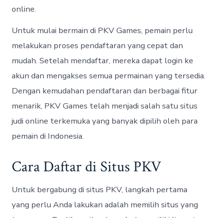
online.
Untuk mulai bermain di PKV Games, pemain perlu
melakukan proses pendaftaran yang cepat dan
mudah. Setelah mendaftar, mereka dapat login ke
akun dan mengakses semua permainan yang tersedia.
Dengan kemudahan pendaftaran dan berbagai fitur
menarik, PKV Games telah menjadi salah satu situs
judi online terkemuka yang banyak dipilih oleh para
pemain di Indonesia.
Cara Daftar di Situs PKV
Untuk bergabung di situs PKV, langkah pertama
yang perlu Anda lakukan adalah memilih situs yang