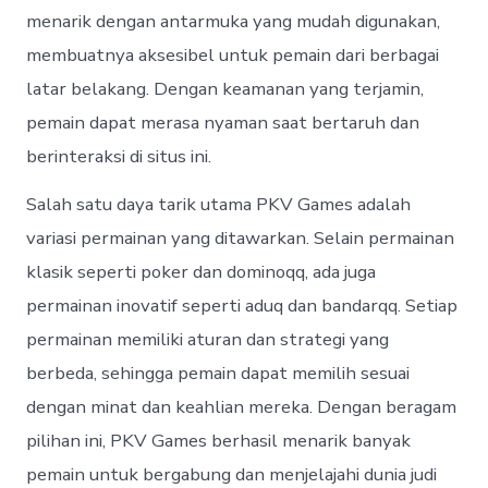
menarik dengan antarmuka yang mudah digunakan,
membuatnya aksesibel untuk pemain dari berbagai
latar belakang. Dengan keamanan yang terjamin,
pemain dapat merasa nyaman saat bertaruh dan
berinteraksi di situs ini.
Salah satu daya tarik utama PKV Games adalah
variasi permainan yang ditawarkan. Selain permainan
klasik seperti poker dan dominoqq, ada juga
permainan inovatif seperti aduq dan bandarqq. Setiap
permainan memiliki aturan dan strategi yang
berbeda, sehingga pemain dapat memilih sesuai
dengan minat dan keahlian mereka. Dengan beragam
pilihan ini, PKV Games berhasil menarik banyak
pemain untuk bergabung dan menjelajahi dunia judi