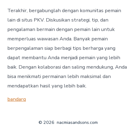
Terakhir, bergabunglah dengan komunitas pemain
lain di situs PKV. Diskusikan strategi, tip, dan
pengalaman bermain dengan pemain lain untuk
memperluas wawasan Anda. Banyak pemain
berpengalaman siap berbagi tips berharga yang
dapat membantu Anda menjadi pemain yang lebih
baik. Dengan kolaborasi dan saling mendukung, Anda
bisa menikmati permainan lebih maksimal dan
mendapatkan hasil yang lebih baik.
bandarq
© 2026
nacmiasandsons.com