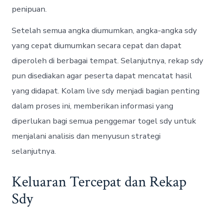
penipuan.
Setelah semua angka diumumkan, angka-angka sdy
yang cepat diumumkan secara cepat dan dapat
diperoleh di berbagai tempat. Selanjutnya, rekap sdy
pun disediakan agar peserta dapat mencatat hasil
yang didapat. Kolam live sdy menjadi bagian penting
dalam proses ini, memberikan informasi yang
diperlukan bagi semua penggemar togel sdy untuk
menjalani analisis dan menyusun strategi
selanjutnya.
Keluaran Tercepat dan Rekap
Sdy