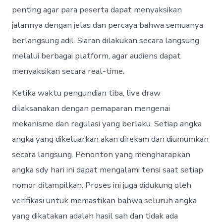
penting agar para peserta dapat menyaksikan
jalannya dengan jelas dan percaya bahwa semuanya
berlangsung adil. Siaran dilakukan secara langsung
melalui berbagai platform, agar audiens dapat
menyaksikan secara real-time.
Ketika waktu pengundian tiba, live draw
dilaksanakan dengan pemaparan mengenai
mekanisme dan regulasi yang berlaku. Setiap angka
angka yang dikeluarkan akan direkam dan diumumkan
secara langsung. Penonton yang mengharapkan
angka sdy hari ini dapat mengalami tensi saat setiap
nomor ditampilkan. Proses ini juga didukung oleh
verifikasi untuk memastikan bahwa seluruh angka
yang dikatakan adalah hasil sah dan tidak ada