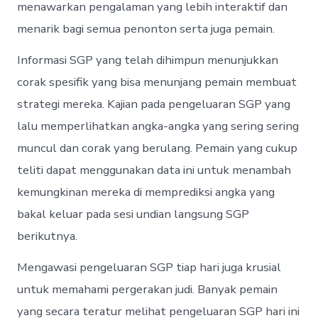
menawarkan pengalaman yang lebih interaktif dan
menarik bagi semua penonton serta juga pemain.
Informasi SGP yang telah dihimpun menunjukkan
corak spesifik yang bisa menunjang pemain membuat
strategi mereka. Kajian pada pengeluaran SGP yang
lalu memperlihatkan angka-angka yang sering sering
muncul dan corak yang berulang. Pemain yang cukup
teliti dapat menggunakan data ini untuk menambah
kemungkinan mereka di memprediksi angka yang
bakal keluar pada sesi undian langsung SGP
berikutnya.
Mengawasi pengeluaran SGP tiap hari juga krusial
untuk memahami pergerakan judi. Banyak pemain
yang secara teratur melihat pengeluaran SGP hari ini