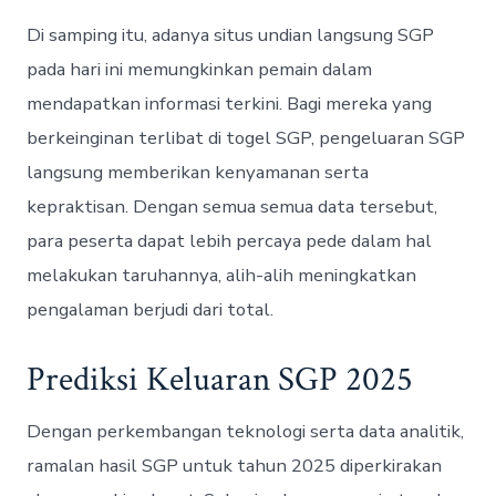
Di samping itu, adanya situs undian langsung SGP
pada hari ini memungkinkan pemain dalam
mendapatkan informasi terkini. Bagi mereka yang
berkeinginan terlibat di togel SGP, pengeluaran SGP
langsung memberikan kenyamanan serta
kepraktisan. Dengan semua semua data tersebut,
para peserta dapat lebih percaya pede dalam hal
melakukan taruhannya, alih-alih meningkatkan
pengalaman berjudi dari total.
Prediksi Keluaran SGP 2025
Dengan perkembangan teknologi serta data analitik,
ramalan hasil SGP untuk tahun 2025 diperkirakan