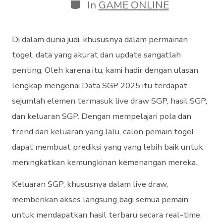
Categories
In
GAME ONLINE
Di dalam dunia judi, khususnya dalam permainan
togel, data yang akurat dan update sangatlah
penting. Oleh karena itu, kami hadir dengan ulasan
lengkap mengenai Data SGP 2025 itu terdapat
sejumlah elemen termasuk live draw SGP, hasil SGP,
dan keluaran SGP. Dengan mempelajari pola dan
trend dari keluaran yang lalu, calon pemain togel
dapat membuat prediksi yang yang lebih baik untuk
meningkatkan kemungkinan kemenangan mereka.
Keluaran SGP, khususnya dalam live draw,
memberikan akses langsung bagi semua pemain
untuk mendapatkan hasil terbaru secara real-time.