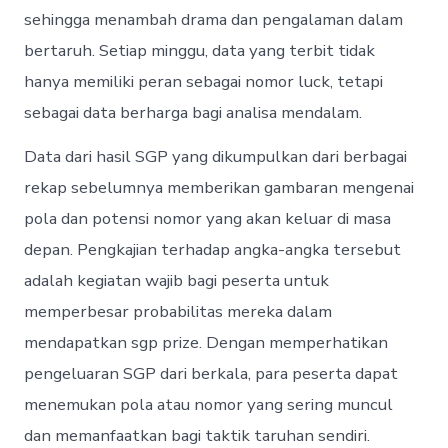
sehingga menambah drama dan pengalaman dalam
bertaruh. Setiap minggu, data yang terbit tidak
hanya memiliki peran sebagai nomor luck, tetapi
sebagai data berharga bagi analisa mendalam.
Data dari hasil SGP yang dikumpulkan dari berbagai
rekap sebelumnya memberikan gambaran mengenai
pola dan potensi nomor yang akan keluar di masa
depan. Pengkajian terhadap angka-angka tersebut
adalah kegiatan wajib bagi peserta untuk
memperbesar probabilitas mereka dalam
mendapatkan sgp prize. Dengan memperhatikan
pengeluaran SGP dari berkala, para peserta dapat
menemukan pola atau nomor yang sering muncul
dan memanfaatkan bagi taktik taruhan sendiri.