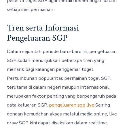
peserta togel SGP agar meraih kemenangan dalam
setiap sesi permainan.
Tren serta Informasi
Pengeluaran SGP
Dalam sejumlah periode baru-baru ini, pengeluaran
SGP sudah menunjukkan beberapa tren yang
menarik bagi kalangan penggemar togel.
Pertumbuhan popularitas permainan togel SGP,
terutama di dalam negeri maupun internasional,
merupakan faktor penting yang berpengaruh pada
data keluaran SGP.
pengeluaran sgp live
Seiring
dengan kemudahan akses melalui media online, live
draw SGP kini dapat disaksikan dalam realtime,