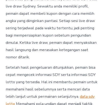
live draw Sydney. Sewaktu anda memiliki profil,
pemain dapat membeli kupon dengan cara memilih
angka yang diinginkan pantasi. Setiap sesi live draw
sering terjadwal pada waktu tertentu, jadi penting
bagi mempersiapkan kupon sebelum pengundian
dimulai. Ketika live draw, pemain dapat menyaksikan
hasil langsung dan merasakan ketegangan saat
nomor ditarik.
Setelah hasil pengeluaran ditunjukkan, pemain bisa
cepat mengecek informasi SDY serta informasi SDY
lotto yang tersedia. Hal ini membantu pemain untuk
memahami hasil sebelumnya serta mencari data
lebih lanjut untuk permainan selanjutnya.
data sdy
lotto
Memahami pola undian dapat menjadi taktik