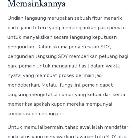
Memainkannya
Undian langsung merupakan sebuah fitur menarik
pada game lotere yang memungkinkan para pemain
untuk menyaksikan secara langsung keputusan
pengundian. Dalam skema penyelesaian SDY,
pengundian langsung SDY memberikan peluang bagi
para pemain untuk mengamati hasil dalam waktu
nyata, yang membuat proses bermain jadi
mendebarkan. Melalui fungsi ini, pemain dapat
langsung mengetahui nomor yang keluar dan serta
memeriksa apakah kupon mereka mempunyai
kombinasi pemenangan.
Untuk memulai bermain, tahap awal ialah mendaftar
pada situs yang menawarkan layanan toto SDY atau