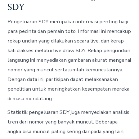
SDY
Pengeluaran SDY merupakan informasi penting bagi
para pecinta dan pemain toto. Informasi ini mencakup
rekap undian yang dilakukan secara live, dan kerap
kali diakses melalui live draw SDY. Rekap pengundian
langsung ini menyediakan gambaran akurat mengenai
nomor yang muncul serta jumlah kemunculannya.
Dengan data ini, partisipan dapat melaksanakan
penelitian untuk meningkatkan kesempatan mereka
di masa mendatang.
Statistik pengeluaran SDY juga menyediakan analisis
tren dari nomor yang banyak muncul. Beberapa
angka bisa muncul paling sering daripada yang lain,