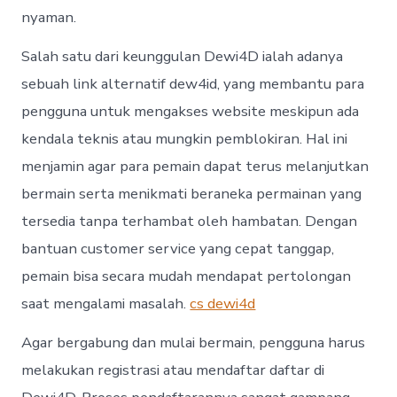
nyaman.
Salah satu dari keunggulan Dewi4D ialah adanya
sebuah link alternatif dew4id, yang membantu para
pengguna untuk mengakses website meskipun ada
kendala teknis atau mungkin pemblokiran. Hal ini
menjamin agar para pemain dapat terus melanjutkan
bermain serta menikmati beraneka permainan yang
tersedia tanpa terhambat oleh hambatan. Dengan
bantuan customer service yang cepat tanggap,
pemain bisa secara mudah mendapat pertolongan
saat mengalami masalah.
cs dewi4d
Agar bergabung dan mulai bermain, pengguna harus
melakukan registrasi atau mendaftar daftar di