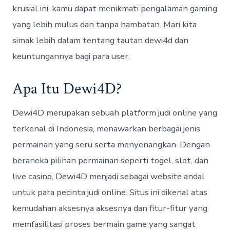
krusial ini, kamu dapat menikmati pengalaman gaming
yang lebih mulus dan tanpa hambatan. Mari kita
simak lebih dalam tentang tautan dewi4d dan
keuntungannya bagi para user.
Apa Itu Dewi4D?
Dewi4D merupakan sebuah platform judi online yang
terkenal di Indonesia, menawarkan berbagai jenis
permainan yang seru serta menyenangkan. Dengan
beraneka pilihan permainan seperti togel, slot, dan
live casino, Dewi4D menjadi sebagai website andal
untuk para pecinta judi online. Situs ini dikenal atas
kemudahan aksesnya aksesnya dan fitur-fitur yang
memfasilitasi proses bermain game yang sangat