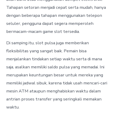
Tahapan setoran menjadi cepat serta mudah, hanya
dengan beberapa tahapan menggunakan telepon
seluler, pengguna dapat segera memperoleh
bermacam-macam game slot tersedia.
Di samping itu, slot pulsa juga memberikan
fleksibilitas yang sangat baik. Pemain bisa
menjalankan tindakan setiap waktu serta di mana
saja, asalkan memiliki saldo pulsa yang memadai. Ini
merupakan keuntungan besar untuk mereka yang
memiliki jadwal sibuk, karena tidak usah mencari-cari
mesin ATM ataupun menghabiskan waktu dalam
antrian proses transfer yang seringkali memakan
waktu.