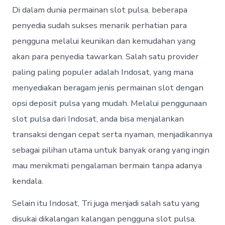
Di dalam dunia permainan slot pulsa, beberapa
penyedia sudah sukses menarik perhatian para
pengguna melalui keunikan dan kemudahan yang
akan para penyedia tawarkan. Salah satu provider
paling paling populer adalah Indosat, yang mana
menyediakan beragam jenis permainan slot dengan
opsi deposit pulsa yang mudah. Melalui penggunaan
slot pulsa dari Indosat, anda bisa menjalankan
transaksi dengan cepat serta nyaman, menjadikannya
sebagai pilihan utama untuk banyak orang yang ingin
mau menikmati pengalaman bermain tanpa adanya
kendala.
Selain itu Indosat, Tri juga menjadi salah satu yang
disukai dikalangan kalangan pengguna slot pulsa.