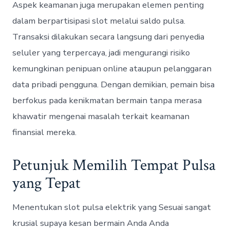
Aspek keamanan juga merupakan elemen penting
dalam berpartisipasi slot melalui saldo pulsa.
Transaksi dilakukan secara langsung dari penyedia
seluler yang terpercaya, jadi mengurangi risiko
kemungkinan penipuan online ataupun pelanggaran
data pribadi pengguna. Dengan demikian, pemain bisa
berfokus pada kenikmatan bermain tanpa merasa
khawatir mengenai masalah terkait keamanan
finansial mereka.
Petunjuk Memilih Tempat Pulsa
yang Tepat
Menentukan slot pulsa elektrik yang Sesuai sangat
krusial supaya kesan bermain Anda Anda