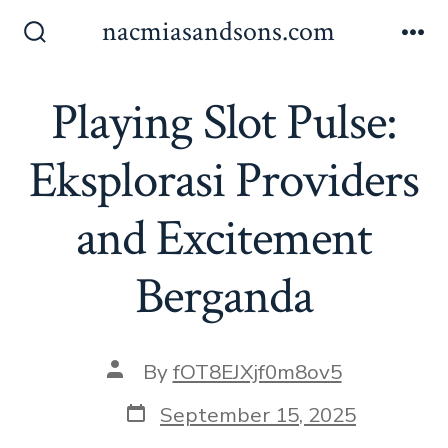
Skip
nacmiasandsons.com
to
Search
Me
Toggle
content
Playing Slot Pulse:
Eksplorasi Providers
and Excitement
Berganda
Post
By
fOT8EJXjf0m8ov5
author
Post
September 15, 2025
date