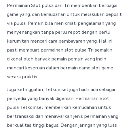
Permainan Slot pulsa dari Tri memberikan berbagai
game yang, dan kemudahan untuk melakukan deposit
via pulsa. Pemain bisa menikmati pengalaman yang
menyenangkan tanpa perlu repot dengan perlu
kerumitan mencari cara pembayaran yang. Hal ini
pasti membuat permainan slot pulsa Tri semakin
dikenal oleh banyak pemain pemain yang ingin
mencari keseruan dalam bermain game slot game
secara praktis.
Juga ketinggalan, Telkomsel juga hadir ada sebagai
penyedia yang banyak digemari. Permainan Slot
pulsa Telkomsel memberikan kemudahan untuk
bertransaksi dan menawarkan jenis permainan yang
berkualitas tinggi bagus. Dengan jaringan yang luas