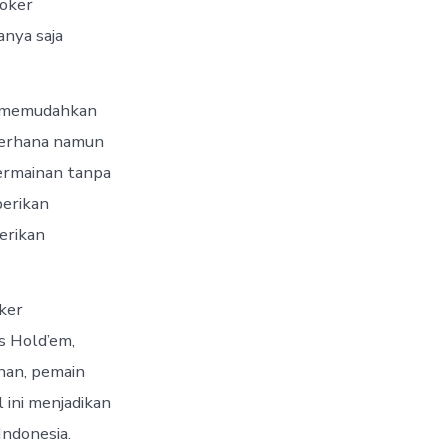
Poker
nya saja
a memudahkan
derhana namun
ermainan tanpa
berikan
erikan
ker
 Hold’em,
han, pemain
ini menjadikan
Indonesia.