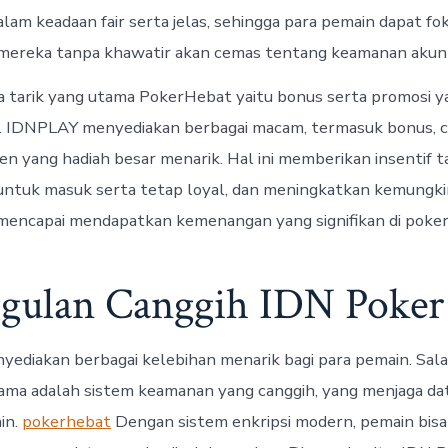
lam keadaan fair serta jelas, sehingga para pemain dapat fo
mereka tanpa khawatir akan cemas tentang keamanan akun s
a tarik yang utama PokerHebat yaitu bonus serta promosi y
. IDNPLAY menyediakan berbagai macam, termasuk bonus, c
n yang hadiah besar menarik. Hal ini memberikan insentif
untuk masuk serta tetap loyal, dan meningkatkan kemungki
mencapai mendapatkan kemenangan yang signifikan di poker
gulan Canggih IDN Poker
ediakan berbagai kelebihan menarik bagi para pemain. Sala
ma adalah sistem keamanan yang canggih, yang menjaga dat
in.
pokerhebat
Dengan sistem enkripsi modern, pemain bisa