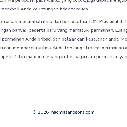
ntohnya penipuan pada waktu yang cocok, juga dapat mengub
 memberi Anda keuntungan tidak terduga.
 teruslah menambah ilmu dan beradaptasi. IDN Play adalah
 dengan banyak peserta baru yang memasuki permainan. Lua
 permainan Anda pribadi dan belajar dari kesalahan anda. Me
ru dan memperbarui ilmu Anda tentang strategi permainan 
mpetitif dan mampu menangani berbagai cara permainan ya
© 2026
nacmiasandsons.com