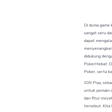
Di dunia game 
sangat seru da
dapat mengalam
menyenangkan.
didukung denga
PokerHebat. Di
Poker, serta 
IDN Play, seba
untuk pemain 
dan fitur inov
tersebut. Kita