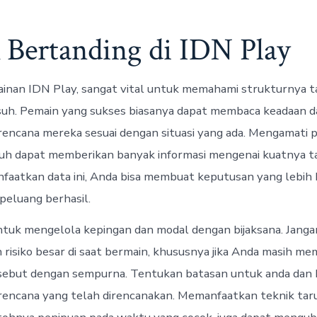
 Bertanding di IDN Play
inan IDN Play, sangat vital untuk memahami strukturnya t
uh. Pemain yang sukses biasanya dapat membaca keadaan d
encana mereka sesuai dengan situasi yang ada. Mengamati 
suh dapat memberikan banyak informasi mengenai kuatnya t
aatkan data ini, Anda bisa membuat keputusan yang lebih 
eluang berhasil.
ntuk mengelola kepingan dan modal dengan bijaksana. Jangan
 risiko besar di saat bermain, khususnya jika Anda masih mem
sebut dengan sempurna. Tentukan batasan untuk anda dan 
rencana yang telah direncanakan. Memanfaatkan teknik tar