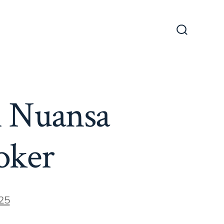
Search
Toggle
 Nuansa
oker
25