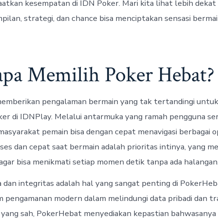
tkan kesempatan di IDN Poker. Mari kita lihat lebih dekat
pilan, strategi, dan chance bisa menciptakan sensasi berma
pa Memilih Poker Hebat?
emberikan pengalaman bermain yang tak tertandingi untu
er di IDNPlay. Melalui antarmuka yang ramah pengguna se
masyarakat pemain bisa dengan cepat menavigasi berbagai o
ses dan cepat saat bermain adalah prioritas intinya, yang 
gar bisa menikmati setiap momen detik tanpa ada halangan
dan integritas adalah hal yang sangat penting di PokerHeba
 pengamanan modern dalam melindungi data pribadi dan tra
i yang sah, PokerHebat menyediakan kepastian bahwasany