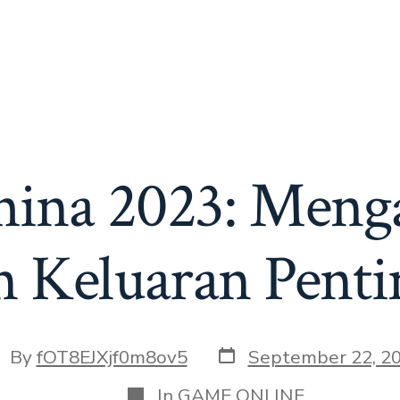
hina 2023: Meng
n Keluaran Penti
Post
st
By
fOT8EJXjf0m8ov5
September 22, 2
date
thor
Categories
In
GAME ONLINE