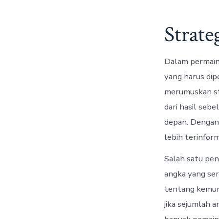
Strate
Dalam permaina
yang harus dip
merumuskan str
dari hasil se
depan. Dengan
lebih terinform
Salah satu pe
angka yang ser
tentang kemung
jika sejumlah 