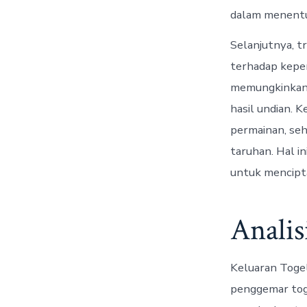
dalam menentu
Selanjutnya, t
terhadap keper
memungkinkan 
hasil undian. 
permainan, se
taruhan. Hal i
untuk mencipta
Analis
Keluaran Toge
penggemar tog