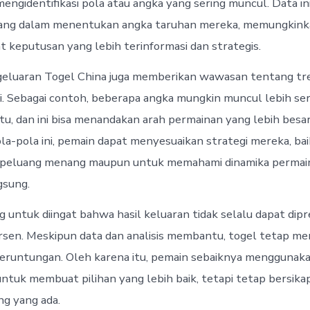
engidentifikasi pola atau angka yang sering muncul. Data in
rang dalam menentukan angka taruhan mereka, memungkin
keputusan yang lebih terinformasi dan strategis.
ngeluaran Togel China juga memberikan wawasan tentang tr
i. Sebagai contoh, beberapa angka mungkin muncul lebih ser
tu, dan ini bisa menandakan arah permainan yang lebih besa
la-pola ini, pemain dapat menyesuaikan strategi mereka, ba
peluang menang maupun untuk memahami dinamika permai
gsung.
 untuk diingat bahwa hasil keluaran tidak selalu dapat dipr
rsen. Meskipun data dan analisis membantu, togel tetap m
eruntungan. Oleh karena itu, pemain sebaiknya menggunaka
untuk membuat pilihan yang lebih baik, tetapi tetap bersikap
g yang ada.