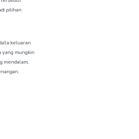
 tersebut
di pilihan
data keluaran
a yang mungkin
ang mendalam,
enangan.