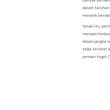
banyak pemai
dalam taruhan m
menarik berdas
Selain itu, pen
mempertimbangk
dalam jangka 
tidak terlihat
pemain togel 