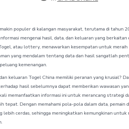
makin populer di kalangan masyarakat, terutama di tahun 20
informasi mengenai hasil, data, dan keluaran yang berkaitan
 Togel, atau lottery, menawarkan kesempatan untuk meraih 
an yang mendalam tentang data dan hasil sangatlah pent
peluang kemenangan.
an keluaran Togel China memiliki peranan yang krusial? D
s terhadap hasil sebelumnya dapat memberikan wawasan yan
kali memanfaatkan informasi ini untuk merancang strategi d
bih tepat. Dengan memahami pola-pola dalam data, pemain
g lebih cerdas, sehingga meningkatkan kemungkinan untuk 
.