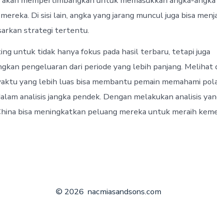
n akan mempertimbangkan untuk memasukkan angka-angka
ereka. Di sisi lain, angka yang jarang muncul juga bisa menja
arkan strategi tertentu.
ting untuk tidak hanya fokus pada hasil terbaru, tetapi juga
an pengeluaran dari periode yang lebih panjang. Melihat 
waktu yang lebih luas bisa membantu pemain memahami pol
 dalam analisis jangka pendek. Dengan melakukan analisis y
China bisa meningkatkan peluang mereka untuk meraih kem
© 2026
nacmiasandsons.com