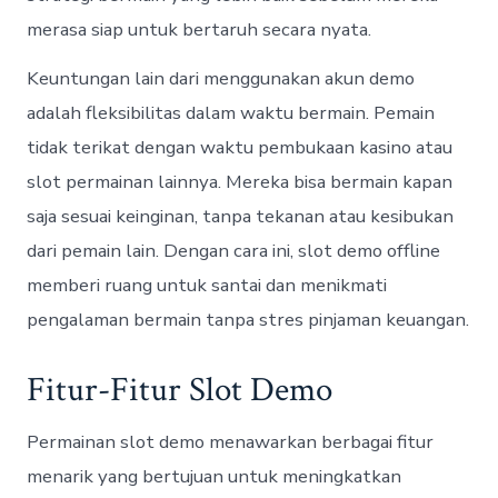
merasa siap untuk bertaruh secara nyata.
Keuntungan lain dari menggunakan akun demo
adalah fleksibilitas dalam waktu bermain. Pemain
tidak terikat dengan waktu pembukaan kasino atau
slot permainan lainnya. Mereka bisa bermain kapan
saja sesuai keinginan, tanpa tekanan atau kesibukan
dari pemain lain. Dengan cara ini, slot demo offline
memberi ruang untuk santai dan menikmati
pengalaman bermain tanpa stres pinjaman keuangan.
Fitur-Fitur Slot Demo
Permainan slot demo menawarkan berbagai fitur
menarik yang bertujuan untuk meningkatkan