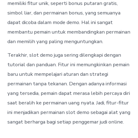
memiliki fitur unik, seperti bonus putaran gratis,
simbol liar, dan permainan bonus, yang semuanya
dapat dicoba dalam mode demo. Hal ini sangat
membantu pemain untuk membandingkan permainan
dan memilih yang paling menguntungkan.
Terakhir, slot demo juga sering dilengkapi dengan
tutorial dan panduan. Fitur ini memungkinkan pemain
baru untuk mempelajari aturan dan strategi
permainan tanpa tekanan. Dengan adanya informasi
yang tersedia, pemain dapat merasa lebih percaya diri
saat beralih ke permainan uang nyata. Jadi, fitur-fitur
ini menjadikan permainan slot demo sebagai alat yang
sangat berharga bagi setiap penggemar judi online.