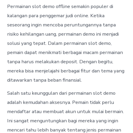
Permainan slot demo offline semakin populer di
kalangan para penggemar judi online. Ketika
seseorang ingin mencoba peruntungannya tanpa
risiko kehilangan uang, permainan demo ini menjadi
solusi yang tepat. Dalam permainan slot demo,
pemain dapat menikmati berbagai macam permainan
tanpa harus melakukan deposit. Dengan begitu,
mereka bisa menjelajahi berbagai fitur dan tema yang
ditawarkan tanpa beban finansial.
Salah satu keunggulan dari permainan slot demo
adalah kemudahan aksesnya. Pemain tidak perlu
mendaftar atau membuat akun untuk mulai bermain.
Ini sangat menguntungkan bagi mereka yang ingin
mencari tahu lebih banyak tentang jenis permainan