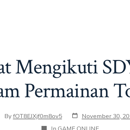
t Mengikuti SD
am Permainan T
Post
st
By
fOT8EJXjf0m8ov5
November 30, 20
date
thor
Categories
In
GAME ONLINE