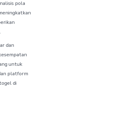
lisis pola
 meningkatkan
erikan
.
sar dan
, kesempatan
rang untuk
dan platform
togel di