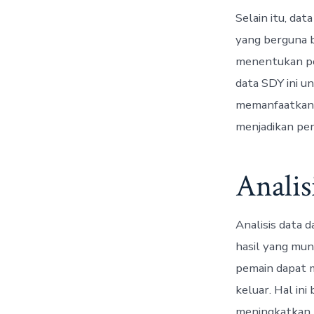
Selain itu, dat
yang berguna b
menentukan po
data SDY ini 
memanfaatkan s
menjadikan pen
Analis
Analisis data
hasil yang mun
pemain dapat m
keluar. Hal in
meningkatkan 