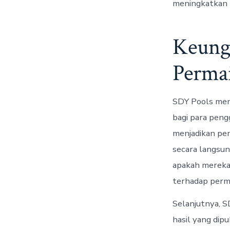
meningkatkan 
Keung
Perma
SDY Pools men
bagi para pen
menjadikan pen
secara langsu
apakah mereka 
terhadap perma
Selanjutnya, S
hasil yang dip