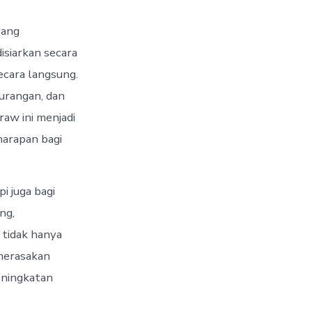
yang
isiarkan secara
cara langsung.
urangan, dan
aw ini menjadi
arapan bagi
i juga bagi
ng,
 tidak hanya
 merasakan
eningkatan