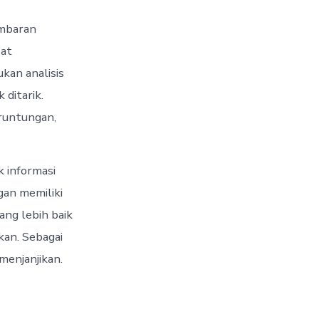
ambaran
pat
an analisis
ditarik.
eruntungan,
 informasi
an memiliki
ang lebih baik
an. Sebagai
menjanjikan.