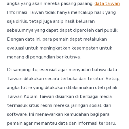
angka yang akan mereka pasang pasang.
data taiwan
Informasi Taiwan tidak hanya mencakup hasil yang
saja dirilis, tetapi juga arsip hasil keluaran
sebelumnya yang dapat dapat diperoleh dari publik.
Dengan data ini, para pemain dapat melakukan
evaluasi untuk meningkatkan kesempatan untuk
menang di pengundian berikutnya.
Di samping itu, esensial agar menyadari bahwa data
Taiwan dilakukan secara terbuka dan teratur. Setiap,
angka lotre yang dilakukan dilaksanakan oleh pihak
Taiwan Kolam Taiwan disiarkan di berbagai media,
termasuk situs resmi mereka, jaringan sosial, dan
software. Ini menawarkan kemudahan bagi para
pemain agar memantau data dan informasi terbaru.