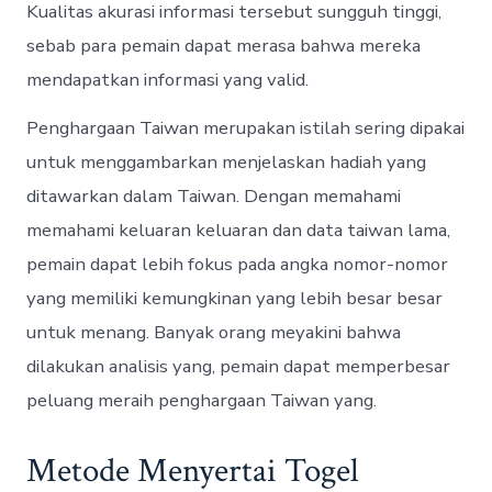
Kualitas akurasi informasi tersebut sungguh tinggi,
sebab para pemain dapat merasa bahwa mereka
mendapatkan informasi yang valid.
Penghargaan Taiwan merupakan istilah sering dipakai
untuk menggambarkan menjelaskan hadiah yang
ditawarkan dalam Taiwan. Dengan memahami
memahami keluaran keluaran dan data taiwan lama,
pemain dapat lebih fokus pada angka nomor-nomor
yang memiliki kemungkinan yang lebih besar besar
untuk menang. Banyak orang meyakini bahwa
dilakukan analisis yang, pemain dapat memperbesar
peluang meraih penghargaan Taiwan yang.
Metode Menyertai Togel