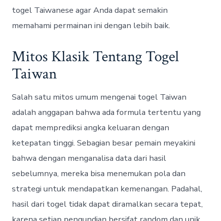
togel Taiwanese agar Anda dapat semakin
memahami permainan ini dengan lebih baik.
Mitos Klasik Tentang Togel
Taiwan
Salah satu mitos umum mengenai togel Taiwan
adalah anggapan bahwa ada formula tertentu yang
dapat memprediksi angka keluaran dengan
ketepatan tinggi. Sebagian besar pemain meyakini
bahwa dengan menganalisa data dari hasil
sebelumnya, mereka bisa menemukan pola dan
strategi untuk mendapatkan kemenangan. Padahal,
hasil dari togel tidak dapat diramalkan secara tepat,
karena setiap pengundian bersifat random dan unik.