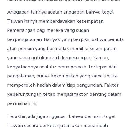
Anggapan lainnya adalah anggapan bahwa togel
Taiwan hanya memberdayakan kesempatan
kemenangan bagi mereka yang sudah
berpengalaman. Banyak yang berpikir bahwa pemula
atau pemain yang baru tidak memiliki kesempatan
yang sama untuk meraih kemenangan. Namun,
kenyataannya adalah semua pemain, terlepas dari
pengalaman, punya kesempatan yang sama untuk
memperoleh hadiah dalam tiap pengundian. Faktor
keberuntungan tetap menjadi faktor penting dalam
permainan ini.
Terakhir, ada juga anggapan bahwa bermain togel
Taiwan secara berkelanjutan akan menambah