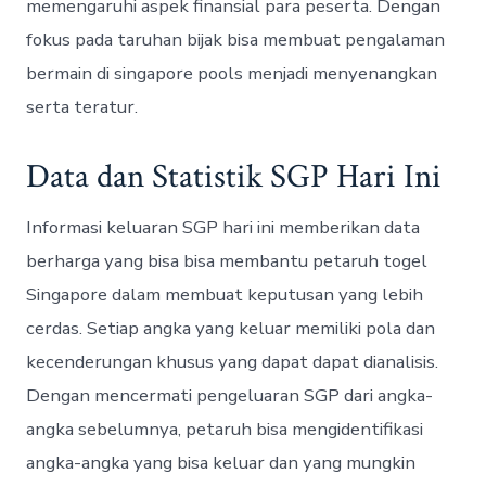
memengaruhi aspek finansial para peserta. Dengan
fokus pada taruhan bijak bisa membuat pengalaman
bermain di singapore pools menjadi menyenangkan
serta teratur.
Data dan Statistik SGP Hari Ini
Informasi keluaran SGP hari ini memberikan data
berharga yang bisa bisa membantu petaruh togel
Singapore dalam membuat keputusan yang lebih
cerdas. Setiap angka yang keluar memiliki pola dan
kecenderungan khusus yang dapat dapat dianalisis.
Dengan mencermati pengeluaran SGP dari angka-
angka sebelumnya, petaruh bisa mengidentifikasi
angka-angka yang bisa keluar dan yang mungkin