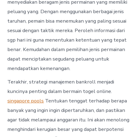
menyediakan beragam jenis permainan yang memiliki
peluang yang. Dengan menggunakan berbagai jenis
taruhan, pemain bisa menemukan yang paling sesuai
sesuai dengan taktik mereka. Peroleh informasi dari
sgp hari ini guna menentukan ketentuan yang tepat
benar. Kemudahan dalam pemilihan jenis permainan
dapat menciptakan segudang peluang untuk
mendapatkan kemenangan.
Terakhir, strategi manajemen bankroll menjadi
kuncinya penting dalam bermain togel online.
singapore pools
Tentukan tenggat terhadap berapa
banyak yang ingin ingin dipertaruhkan, dan pastikan
agar tidak melampaui anggaran itu. Ini akan menolong
menghindari kerugian besar yang dapat berpotensi