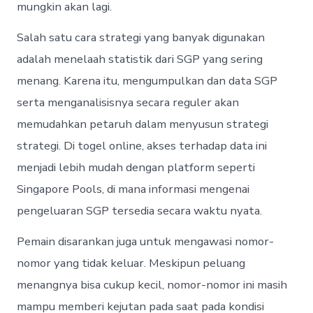
mungkin akan lagi.
Salah satu cara strategi yang banyak digunakan
adalah menelaah statistik dari SGP yang sering
menang. Karena itu, mengumpulkan dan data SGP
serta menganalisisnya secara reguler akan
memudahkan petaruh dalam menyusun strategi
strategi. Di togel online, akses terhadap data ini
menjadi lebih mudah dengan platform seperti
Singapore Pools, di mana informasi mengenai
pengeluaran SGP tersedia secara waktu nyata.
Pemain disarankan juga untuk mengawasi nomor-
nomor yang tidak keluar. Meskipun peluang
menangnya bisa cukup kecil, nomor-nomor ini masih
mampu memberi kejutan pada saat pada kondisi