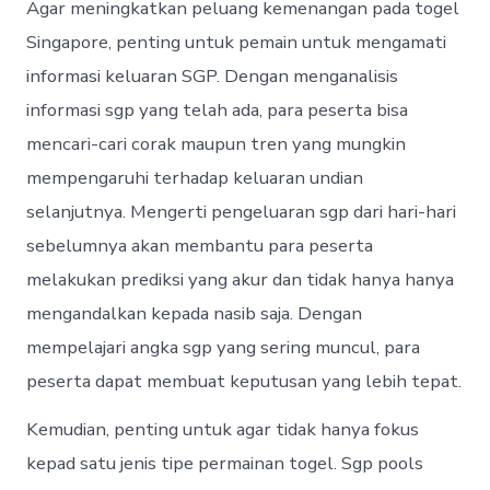
Agar meningkatkan peluang kemenangan pada togel
Singapore, penting untuk pemain untuk mengamati
informasi keluaran SGP. Dengan menganalisis
informasi sgp yang telah ada, para peserta bisa
mencari-cari corak maupun tren yang mungkin
mempengaruhi terhadap keluaran undian
selanjutnya. Mengerti pengeluaran sgp dari hari-hari
sebelumnya akan membantu para peserta
melakukan prediksi yang akur dan tidak hanya hanya
mengandalkan kepada nasib saja. Dengan
mempelajari angka sgp yang sering muncul, para
peserta dapat membuat keputusan yang lebih tepat.
Kemudian, penting untuk agar tidak hanya fokus
kepad satu jenis tipe permainan togel. Sgp pools