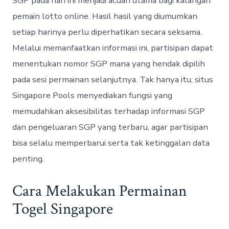
SGP pada hari ini menjadi acuan utama bagi kalangan
pemain lotto online. Hasil hasil yang diumumkan
setiap harinya perlu diperhatikan secara seksama.
Melalui memanfaatkan informasi ini, partisipan dapat
menentukan nomor SGP mana yang hendak dipilih
pada sesi permainan selanjutnya. Tak hanya itu, situs
Singapore Pools menyediakan fungsi yang
memudahkan aksesibilitas terhadap informasi SGP
dan pengeluaran SGP yang terbaru, agar partisipan
bisa selalu memperbarui serta tak ketinggalan data
penting.
Cara Melakukan Permainan
Togel Singapore