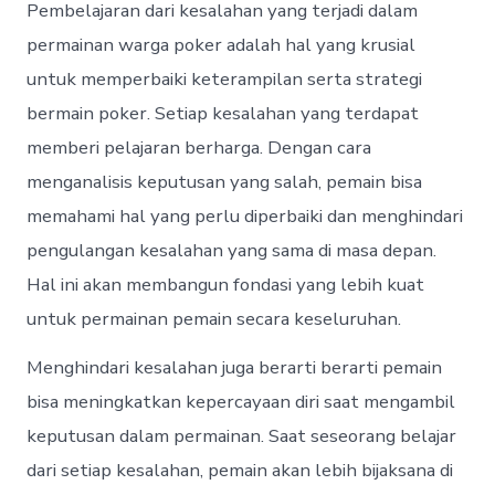
Pembelajaran dari kesalahan yang terjadi dalam
permainan warga poker adalah hal yang krusial
untuk memperbaiki keterampilan serta strategi
bermain poker. Setiap kesalahan yang terdapat
memberi pelajaran berharga. Dengan cara
menganalisis keputusan yang salah, pemain bisa
memahami hal yang perlu diperbaiki dan menghindari
pengulangan kesalahan yang sama di masa depan.
Hal ini akan membangun fondasi yang lebih kuat
untuk permainan pemain secara keseluruhan.
Menghindari kesalahan juga berarti berarti pemain
bisa meningkatkan kepercayaan diri saat mengambil
keputusan dalam permainan. Saat seseorang belajar
dari setiap kesalahan, pemain akan lebih bijaksana di