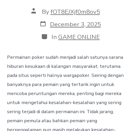
Post
By
fOT8EJXjf0m8ov5
author
Post
December 3, 2025
date
Categories
In
GAME ONLINE
Permainan poker sudah menjadi salah satunya sarana
hiburan kesukaan di kalangan masyarakat, terutama
pada situs seperti halnya wargapoker. Seiring dengan
banyaknya para pemain yang tertarik ingin untuk
mencoba peruntungan mereka, penting bagi mereka
untuk mengetahui kesalahan-kesalahan yang sering
sering terjadi di dalam permainan ini. Tidak jarang,
pemain pemula atau bahkan pemain yang
berpengalaman pun masih melakukan kesalahan-