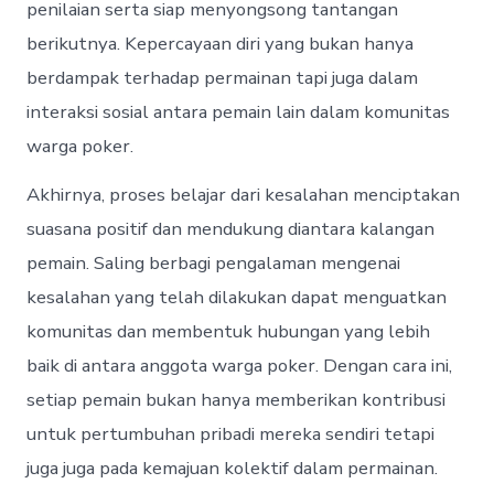
penilaian serta siap menyongsong tantangan
berikutnya. Kepercayaan diri yang bukan hanya
berdampak terhadap permainan tapi juga dalam
interaksi sosial antara pemain lain dalam komunitas
warga poker.
Akhirnya, proses belajar dari kesalahan menciptakan
suasana positif dan mendukung diantara kalangan
pemain. Saling berbagi pengalaman mengenai
kesalahan yang telah dilakukan dapat menguatkan
komunitas dan membentuk hubungan yang lebih
baik di antara anggota warga poker. Dengan cara ini,
setiap pemain bukan hanya memberikan kontribusi
untuk pertumbuhan pribadi mereka sendiri tetapi
juga juga pada kemajuan kolektif dalam permainan.