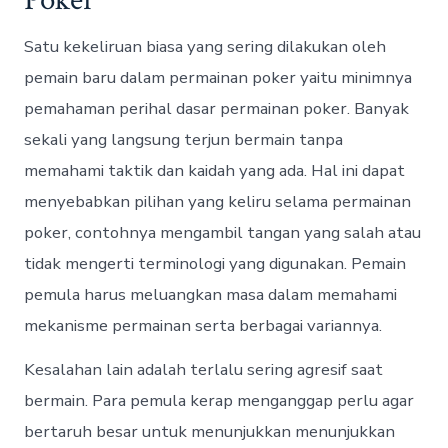
Satu kekeliruan biasa yang sering dilakukan oleh
pemain baru dalam permainan poker yaitu minimnya
pemahaman perihal dasar permainan poker. Banyak
sekali yang langsung terjun bermain tanpa
memahami taktik dan kaidah yang ada. Hal ini dapat
menyebabkan pilihan yang keliru selama permainan
poker, contohnya mengambil tangan yang salah atau
tidak mengerti terminologi yang digunakan. Pemain
pemula harus meluangkan masa dalam memahami
mekanisme permainan serta berbagai variannya.
Kesalahan lain adalah terlalu sering agresif saat
bermain. Para pemula kerap menganggap perlu agar
bertaruh besar untuk menunjukkan menunjukkan