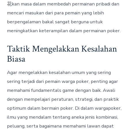
花kan masa dalam membedah permainan pribadi dan
mencari masukan dari para pemain yang lebih
berpengalaman bakal sangat berguna untuk
meningkatkan keterampilan dalam permainan poker.
Taktik Mengelakkan Kesalahan
Biasa
Agar mengelakkan kesalahan umum yang sering
sering terjadi dari pemain warga poker, penting agar
memahami fundamentals game dengan baik. Awali
dengan mempelajari peraturan, strategi, dan praktik
optimum dalam bermain poker. Di dalam wargapoker,
ilmu yang mendalam tentang aneka jenis kombinasi,
peluang, serta bagaimana memahami lawan dapat