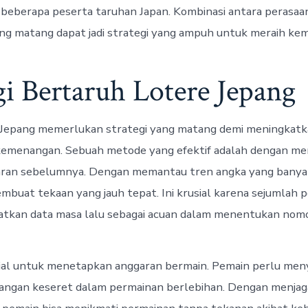
a beberapa peserta taruhan Japan. Kombinasi antara perasaa
ng matang dapat jadi strategi yang ampuh untuk meraih ke
gi Bertaruh Lotere Jepang
 Jepang memerlukan strategi yang matang demi meningkat
emenangan. Sebuah metode yang efektif adalah dengan men
uaran sebelumnya. Dengan memantau tren angka yang banyak
mbuat tekaan yang jauh tepat. Ini krusial karena sejumlah 
tkan data masa lalu sebagai acuan dalam menentukan nom
usial untuk menetapkan anggaran bermain. Pemain perlu men
jangan keseret dalam permainan berlebihan. Dengan menja