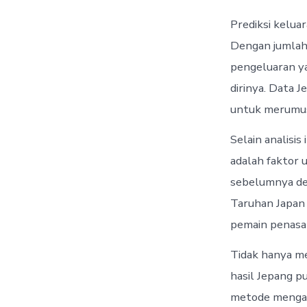
Prediksi keluar
Dengan jumlah 
pengeluaran y
dirinya. Data J
untuk merumus
Selain analisi
adalah faktor 
sebelumnya de
Taruhan Japan 
pemain penasar
Tidak hanya m
hasil Jepang 
metode mengan