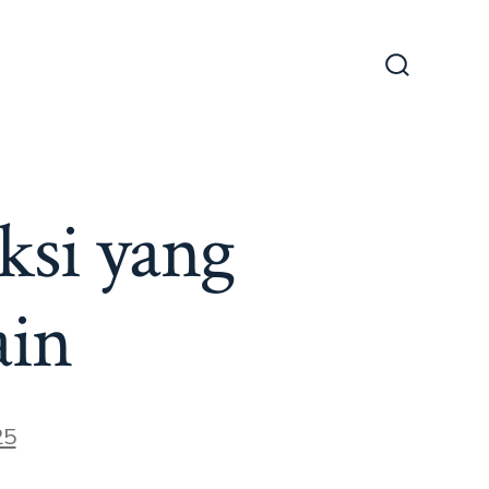
Search
Toggle
ksi yang
ain
25