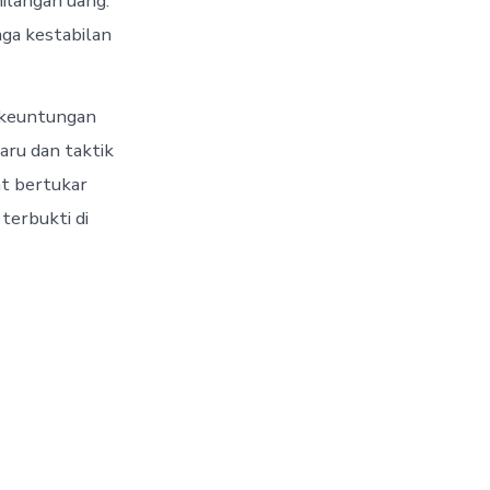
ilangan uang.
ga kestabilan
 keuntungan
aru dan taktik
at bertukar
terbukti di