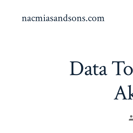
Skip
to
nacmiasandsons.com
content
Data To
Ak
P
a