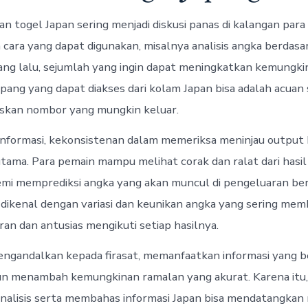
an togel Japan sering menjadi diskusi panas di kalangan para
cara yang dapat digunakan, misalnya analisis angka berdasa
ang lalu, sejumlah yang ingin dapat meningkatkan kemungk
epang yang dapat diakses dari kolam Japan bisa adalah acuan 
kan nombor yang mungkin keluar.
s informasi, kekonsistenan dalam memeriksa meninjau output
utama. Para pemain mampu melihat corak dan ralat dari hasil 
mi memprediksi angka yang akan muncul di pengeluaran ber
dikenal dengan variasi dan keunikan angka yang sering me
an dan antusias mengikuti setiap hasilnya.
engandalkan kepada firasat, memanfaatkan informasi yang 
pun menambah kemungkinan ramalan yang akurat. Karena it
alisis serta membahas informasi Japan bisa mendatangkan