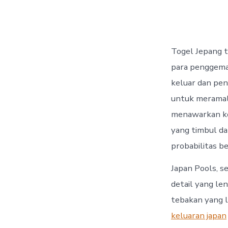
Togel Jepang t
para penggemar
keluar dan pen
untuk meramal
menawarkan ke
yang timbul d
probabilitas be
Japan Pools, s
detail yang le
tebakan yang l
keluaran japan