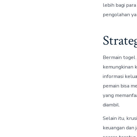
lebih bagi par
pengolahan ya
Strate
Bermain togel
kemungkinan k
informasi kel
pemain bisa me
yang memanfaa
diambil.
Selain itu, kr
keuangan dan 