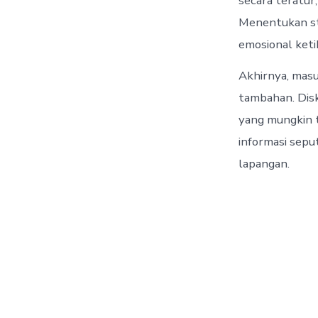
secara teratur
Menentukan st
emosional keti
Akhirnya, mas
tambahan. Disk
yang mungkin t
informasi sepu
lapangan.