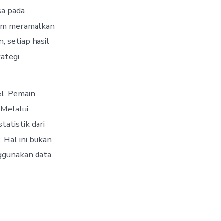
sa pada
lam meramalkan
 setiap hasil
rategi
el. Pemain
 Melalui
tatistik dari
 Hal ini bukan
ggunakan data