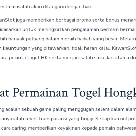
serta masalah akan ditangani dengan baik.
wanSlot juga memberikan berbagai promo serta bonus menar
 didasarkan untuk meningkatkan pengalaman bermain bermai
ih banyak peluang dalam meraih hadiah yang besar. Melalu
 keuntungan yang ditawarkan, tidak heran kalau KawanSlo
ara pecinta togel HK serta menjadi salah satu dari utama di 
at Permainan Togel Hong
 adalah sebuah game paling menggugah selera dalam alam j
anya ialah level transparansi yang tinggi. Setiap kali outpu
n cara daring, memberikan keyakinan kepada pemain bahwa