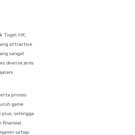
k Togel HK,
yang attractive
ang sangat
 diverse jenis
jalani
serta proses
luruh game
 plus, sehingga
finansial.
njamin setiap