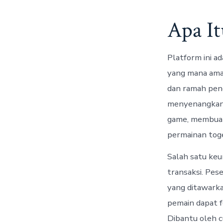
Apa I
Platform ini a
yang mana amat
dan ramah pen
menyenangkan 
game, membuatn
permainan toge
Salah satu keu
transaksi. Pes
yang ditawarka
pemain dapat f
Dibantu oleh 