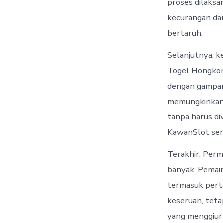
proses dilaksa
kecurangan da
bertaruh.
Selanjutnya, k
Togel Hongkong
dengan gampang
memungkinkan 
tanpa harus di
KawanSlot ser
Terakhir, Perm
banyak. Pemain
termasuk perta
keseruan, tet
yang menggiurk