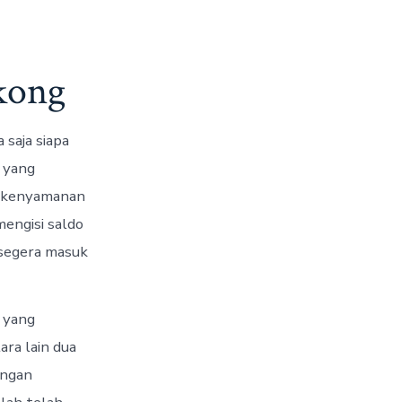
kong
 saja siapa
i yang
a kenyamanan
mengisi saldo
 segera masuk
 yang
ra lain dua
engan