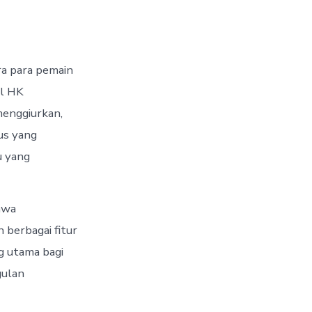
ra para pemain
el HK
menggiurkan,
us yang
u yang
awa
berbagai fitur
g utama bagi
gulan