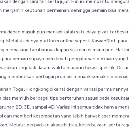
nakan dengan cara fair serta jujur. Hal ini membantu mengur
n menjamin keutuhan permainan, sehingga pemain bisa mera
emudahan masuk pun menjadi salah satu daya pikat terbesa
. Melalui adanya platform online seperti KawanSlot, para 
 memasang taruhannya kapan saja dan di mana pun. Hal ini
para pemain supaya menikmati pengalaman bermain yang l
wajibkan terjebak dalam waktu maupun lokasi spesifik. Di sam
ing memberikan berbagai promosi menarik semakin memuas
ainan Togel Hongkong dikenal dengan variasi permainannya
 bisa memilih berbagai tipe pertaruhan sesuai pada kesukaa
ruhan 2D, 3D, sampai 4D. Variasi ini semua tidak hanya me
api dan memberi kesempatan yang lebih banyak agar memen
an. Melalui perpaduan aksesibilitas, keterbukaan, serta ra