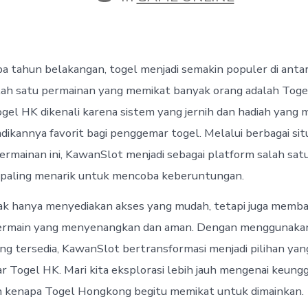
 tahun belakangan, togel menjadi semakin populer di anta
Salah satu permainan yang memikat banyak orang adalah Tog
gel HK dikenali karena sistem yang jernih dan hadiah yang 
dikannya favorit bagi penggemar togel. Melalui berbagai sit
mainan ini, KawanSlot menjadi sebagai platform salah sat
 paling menarik untuk mencoba keberuntungan.
ak hanya menyediakan akses yang mudah, tetapi juga memb
rmain yang menyenangkan dan aman. Dengan menggunakan 
ng tersedia, KawanSlot bertransformasi menjadi pilihan yan
 Togel HK. Mari kita eksplorasi lebih jauh mengenai keung
 kenapa Togel Hongkong begitu memikat untuk dimainkan.