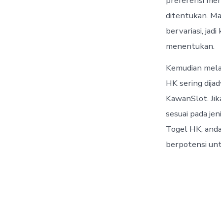
preferensi mer
ditentukan. Ma
bervariasi, ja
menentukan.
Kemudian mela
HK sering dija
KawanSlot. Jik
sesuai pada j
Togel HK, and
berpotensi un