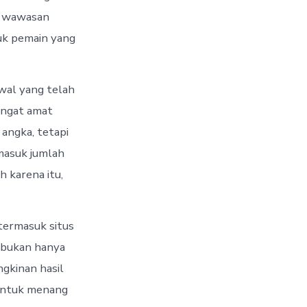
an wawasan
uk pemain yang
wal yang telah
sangat amat
 angka, tetapi
masuk jumlah
 karena itu,
termasuk situs
n bukan hanya
gkinan hasil
untuk menang