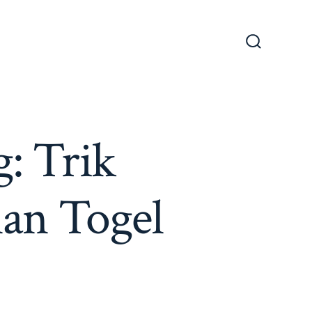
Search
Toggle
: Trik
an Togel