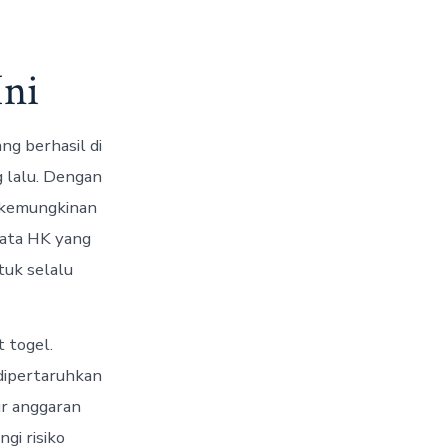
Ini
ng berhasil di
g lalu. Dengan
 kemungkinan
Data HK yang
tuk selalu
t togel.
dipertaruhkan
r anggaran
gi risiko