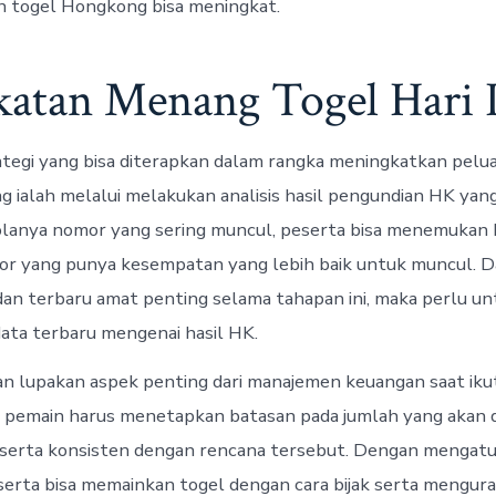
n togel Hongkong bisa meningkat.
katan Menang Togel Hari 
ategi yang bisa diterapkan dalam rangka meningkatkan pelua
 ialah melalui melakukan analisis hasil pengundian HK yan
olanya nomor yang sering muncul, peserta bisa menemukan
or yang punya kesempatan yang lebih baik untuk muncul. 
dan terbaru amat penting selama tahapan ini, maka perlu un
ata terbaru mengenai hasil HK.
ngan lupakan aspek penting dari manajemen keuangan saat iku
 pemain harus menetapkan batasan pada jumlah yang akan 
 serta konsisten dengan rencana tersebut. Dengan mengatu
eserta bisa memainkan togel dengan cara bijak serta menguran