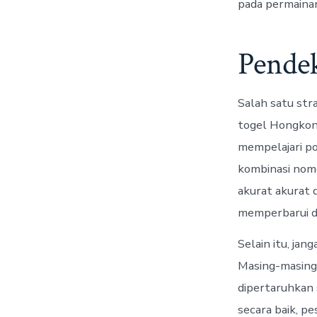
pada permaina
Pende
Salah satu str
togel Hongkong
mempelajari p
kombinasi nom
akurat akurat 
memperbarui d
Selain itu, ja
Masing-masing
dipertaruhkan
secara baik, p