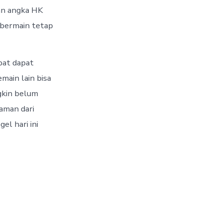
kan angka HK
 bermain tetap
pat dapat
main lain bisa
kin belum
aman dari
l hari ini