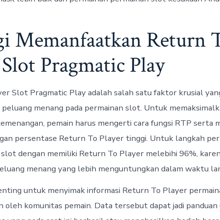
egi Memanfaatkan Return 
 Slot Pragmatic Play
er Slot Pragmatic Play adalah salah satu faktor krusial y
peluang menang pada permainan slot. Untuk memaksimal
emenangan, pemain harus mengerti cara fungsi RTP serta 
an persentase Return To Player tinggi. Untuk langkah per
h slot dengan memiliki Return To Player melebihi 96%, kare
luang menang yang lebih menguntungkan dalam waktu la
enting untuk menyimak informasi Return To Player permain
an oleh komunitas pemain. Data tersebut dapat jadi panduan