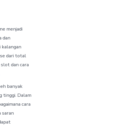
ine menjadi
a dan
i kalangan
e dari total
slot dan cara
.
oleh banyak
g tinggi. Dalam
bagaimana cara
 saran
dapat