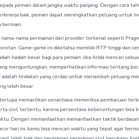
epada pemain dalam jangka waktu panjang. Dengan cara tah
erkinerja baik, pemain dapat meningkatkan peluang untuk 
a bermain.
k nama-nama permainan dari provider terkenal seperti Pragm
sorotan. Game-game ini diketahui memiliki RTP tinggi dan se
iah hadiah besar bagi para pemain. Jika Anda mencari seb
yang menguntungkan, memperhatikan informasi tentang bo
t adalah tindakan yang cerdas untuk menambah peluang m
g lebih besar.
 terlupa memastikan senantiasa memeriksa pembaruan terki
erta slot tertentu, karena persentase keberuntungan bisa b
aktu. Dengan memanfaatkan memanfaatkan taktik berdasar
acor hari ini, kamu bisa mencari waktu yang tepat agar berma
sil lebih baik dari permainan permainan slot kesukaan And