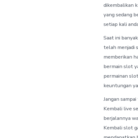
dikembalikan k
yang sedang b
setiap kali and
Saat ini banya
telah menjadi 
memberikan had
bermain slot 
permainan slo
keuntungan yan
Jangan sampai
Kembali live s
berjalannya w
Kembali slot g
mendapatkan ha