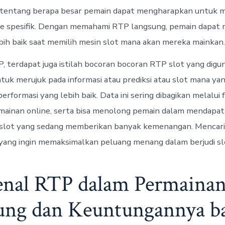
e tentang berapa besar pemain dapat mengharapkan untuk
me spesifik. Dengan memahami RTP langsung, pemain dapat
ebih baik saat memilih mesin slot mana akan mereka mainkan.
, terdapat juga istilah bocoran bocoran RTP slot yang digu
tuk merujuk pada informasi atau prediksi atau slot mana yan
rformasi yang lebih baik. Data ini sering dibagikan melalui 
mainan online, serta bisa menolong pemain dalam mendapat
 slot yang sedang memberikan banyak kemenangan. Mencari 
yang ingin memaksimalkan peluang menang dalam berjudi sl
nal RTP dalam Permaina
ung dan Keuntungannya b