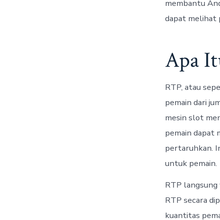
membantu Anda 
dapat melihat 
Apa It
RTP, atau sep
pemain dari ju
mesin slot mem
pemain dapat 
pertaruhkan. I
untuk pemain.
RTP langsung y
RTP secara dip
kuantitas pema