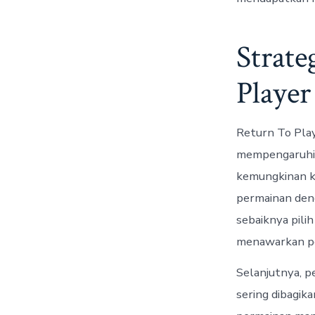
Strat
Player
Return To Play
mempengaruhi 
kemungkinan k
permainan deng
sebaiknya pili
menawarkan pe
Selanjutnya, p
sering dibagik