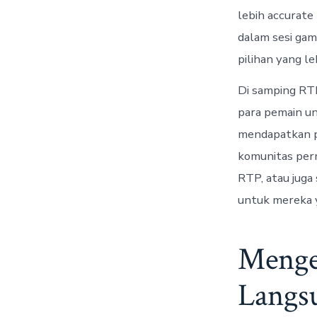
lebih accurat
dalam sesi ga
pilihan yang l
Di samping RTP
para pemain un
mendapatkan pe
komunitas per
RTP, atau juga
untuk mereka 
Menge
Langs