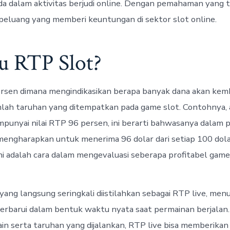
dalam aktivitas berjudi online. Dengan pemahaman yang te
peluang yang memberi keuntungan di sektor slot online.
u RTP Slot?
ersen dimana mengindikasikan berapa banyak dana akan kem
mlah taruhan yang ditempatkan pada game slot. Contohnya, 
punyai nilai RTP 96 persen, ini berarti bahwasanya dalam p
mengharapkan untuk menerima 96 dolar dari setiap 100 dol
ni adalah cara dalam mengevaluasi seberapa profitabel game
ang langsung seringkali diistilahkan sebagai RTP live, menu
erbarui dalam bentuk waktu nyata saat permainan berjalan
in serta taruhan yang dijalankan, RTP live bisa memberika