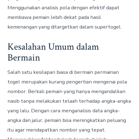
Menggunakan analisis pola dengan efektif dapat
membawa pemain lebih dekat pada hasil
kemenangan yang ditargetkan dalam supertogel.
Kesalahan Umum dalam
Bermain
Salah satu kesilapan biasa di bermain permainan
togel merupakan kurang pengertian mengenai pola
nombor. Berkali pemain yang hanya mengandalkan
nasib tanpa melakukan telaah terhadap angka-angka
yang lalu. Dengan cara menganalisis data angka-
angka dan jalur, pemain bisa meningkatkan peluang
itu agar mendapatkan nombor yang tepat.