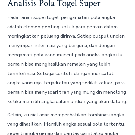
Analisis Pola Togel Super
Pada ranah supertogel, pengamatan pola angka
adalah elemen penting untuk para pemain dalam
meningkatkan peluang dirinya. Setiap output undian
menyimpan informasi yang berguna, dan dengan
mengamati pola yang muncul pada angka-angka itu,
pemain bisa menghasilkan ramalan yang lebih
terinformasi. Sebagai contoh, dengan mencatat
angka yang rajai terjadi atau yang sedikit keluar, para
pemain bisa menyadari tren yang mungkin menolong
ketika memilih angka dalam undian yang akan datang.
Selain, krusial agar memperhatikan kombinasi angka
yang dihasilkan. Memilih angka sesuai pola tertentu,
seperti angka genap dan paritas ganjil atau angka