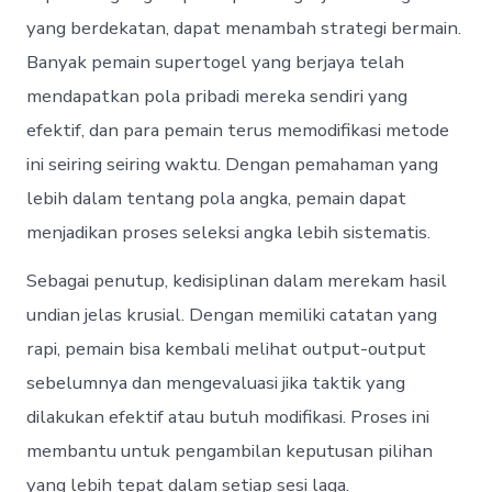
yang berdekatan, dapat menambah strategi bermain.
Banyak pemain supertogel yang berjaya telah
mendapatkan pola pribadi mereka sendiri yang
efektif, dan para pemain terus memodifikasi metode
ini seiring seiring waktu. Dengan pemahaman yang
lebih dalam tentang pola angka, pemain dapat
menjadikan proses seleksi angka lebih sistematis.
Sebagai penutup, kedisiplinan dalam merekam hasil
undian jelas krusial. Dengan memiliki catatan yang
rapi, pemain bisa kembali melihat output-output
sebelumnya dan mengevaluasi jika taktik yang
dilakukan efektif atau butuh modifikasi. Proses ini
membantu untuk pengambilan keputusan pilihan
yang lebih tepat dalam setiap sesi laga.