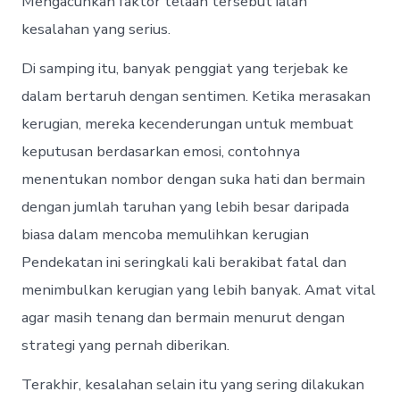
Mengacuhkan faktor telaah tersebut ialah
kesalahan yang serius.
Di samping itu, banyak penggiat yang terjebak ke
dalam bertaruh dengan sentimen. Ketika merasakan
kerugian, mereka kecenderungan untuk membuat
keputusan berdasarkan emosi, contohnya
menentukan nombor dengan suka hati dan bermain
dengan jumlah taruhan yang lebih besar daripada
biasa dalam mencoba memulihkan kerugian
Pendekatan ini seringkali kali berakibat fatal dan
menimbulkan kerugian yang lebih banyak. Amat vital
agar masih tenang dan bermain menurut dengan
strategi yang pernah diberikan.
Terakhir, kesalahan selain itu yang sering dilakukan