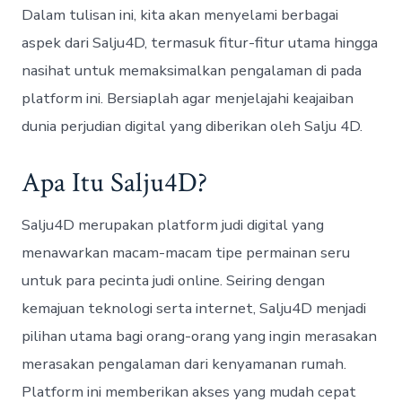
Dalam tulisan ini, kita akan menyelami berbagai
aspek dari Salju4D, termasuk fitur-fitur utama hingga
nasihat untuk memaksimalkan pengalaman di pada
platform ini. Bersiaplah agar menjelajahi keajaiban
dunia perjudian digital yang diberikan oleh Salju 4D.
Apa Itu Salju4D?
Salju4D merupakan platform judi digital yang
menawarkan macam-macam tipe permainan seru
untuk para pecinta judi online. Seiring dengan
kemajuan teknologi serta internet, Salju4D menjadi
pilihan utama bagi orang-orang yang ingin merasakan
merasakan pengalaman dari kenyamanan rumah.
Platform ini memberikan akses yang mudah cepat