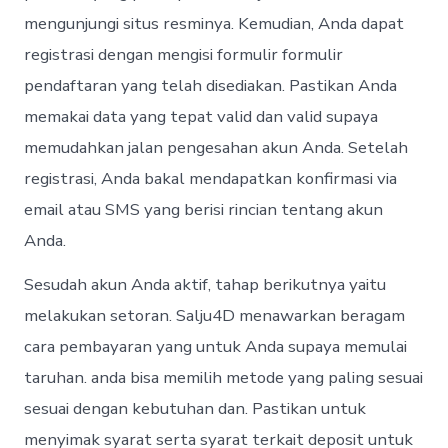
mengunjungi situs resminya. Kemudian, Anda dapat
registrasi dengan mengisi formulir formulir
pendaftaran yang telah disediakan. Pastikan Anda
memakai data yang tepat valid dan valid supaya
memudahkan jalan pengesahan akun Anda. Setelah
registrasi, Anda bakal mendapatkan konfirmasi via
email atau SMS yang berisi rincian tentang akun
Anda.
Sesudah akun Anda aktif, tahap berikutnya yaitu
melakukan setoran. Salju4D menawarkan beragam
cara pembayaran yang untuk Anda supaya memulai
taruhan. anda bisa memilih metode yang paling sesuai
sesuai dengan kebutuhan dan. Pastikan untuk
menyimak syarat serta syarat terkait deposit untuk