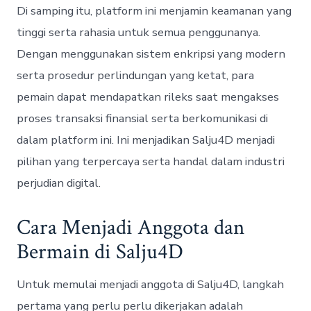
Di samping itu, platform ini menjamin keamanan yang
tinggi serta rahasia untuk semua penggunanya.
Dengan menggunakan sistem enkripsi yang modern
serta prosedur perlindungan yang ketat, para
pemain dapat mendapatkan rileks saat mengakses
proses transaksi finansial serta berkomunikasi di
dalam platform ini. Ini menjadikan Salju4D menjadi
pilihan yang terpercaya serta handal dalam industri
perjudian digital.
Cara Menjadi Anggota dan
Bermain di Salju4D
Untuk memulai menjadi anggota di Salju4D, langkah
pertama yang perlu perlu dikerjakan adalah