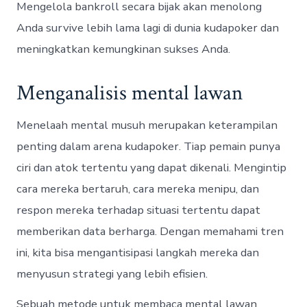
Mengelola bankroll secara bijak akan menolong
Anda survive lebih lama lagi di dunia kudapoker dan
meningkatkan kemungkinan sukses Anda.
Menganalisis mental lawan
Menelaah mental musuh merupakan keterampilan
penting dalam arena kudapoker. Tiap pemain punya
ciri dan atok tertentu yang dapat dikenali. Mengintip
cara mereka bertaruh, cara mereka menipu, dan
respon mereka terhadap situasi tertentu dapat
memberikan data berharga. Dengan memahami tren
ini, kita bisa mengantisipasi langkah mereka dan
menyusun strategi yang lebih efisien.
Sebuah metode untuk membaca mental lawan