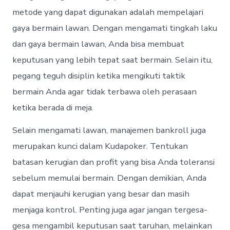
metode yang dapat digunakan adalah mempelajari
gaya bermain lawan. Dengan mengamati tingkah laku
dan gaya bermain lawan, Anda bisa membuat
keputusan yang lebih tepat saat bermain. Selain itu,
pegang teguh disiplin ketika mengikuti taktik
bermain Anda agar tidak terbawa oleh perasaan
ketika berada di meja.
Selain mengamati lawan, manajemen bankroll juga
merupakan kunci dalam Kudapoker. Tentukan
batasan kerugian dan profit yang bisa Anda toleransi
sebelum memulai bermain. Dengan demikian, Anda
dapat menjauhi kerugian yang besar dan masih
menjaga kontrol. Penting juga agar jangan tergesa-
gesa mengambil keputusan saat taruhan, melainkan