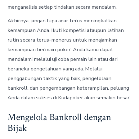
menganalisis setiap tindakan secara mendalam.
Akhirnya, jangan lupa agar terus meningkatkan
kemampuan Anda. Ikuti kompetisi ataupun latihan
rutin secara terus-menerus untuk menajamkan
kemampuan bermain poker. Anda kamu dapat
mendalami melalui uji coba pemain lain atau dari
beraneka pengetahuan yang ada. Melalui
penggabungan taktik yang baik, pengelolaan
bankroll, dan pengembangan keterampilan, peluang
Anda dalam sukses di Kudapoker akan semakin besar.
Mengelola Bankroll dengan
Bijak