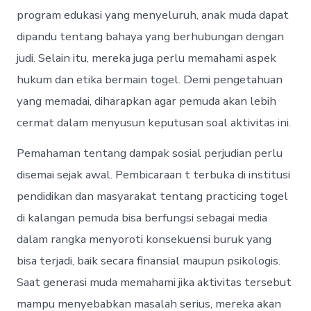
program edukasi yang menyeluruh, anak muda dapat
dipandu tentang bahaya yang berhubungan dengan
judi. Selain itu, mereka juga perlu memahami aspek
hukum dan etika bermain togel. Demi pengetahuan
yang memadai, diharapkan agar pemuda akan lebih
cermat dalam menyusun keputusan soal aktivitas ini.
Pemahaman tentang dampak sosial perjudian perlu
disemai sejak awal. Pembicaraan t terbuka di institusi
pendidikan dan masyarakat tentang practicing togel
di kalangan pemuda bisa berfungsi sebagai media
dalam rangka menyoroti konsekuensi buruk yang
bisa terjadi, baik secara finansial maupun psikologis.
Saat generasi muda memahami jika aktivitas tersebut
mampu menyebabkan masalah serius, mereka akan