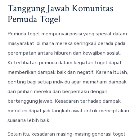
Tanggung Jawab Komunitas
Pemuda Togel
Pemuda togel mempunyai posisi yang spesial dalam
masyarakat, di mana mereka seringkali berada pada
perempatan antara hiburan dan kewajiban sosial.
Keterlibatan pemuda dalam kegiatan togel dapat
memberikan dampak baik dan negatif. Karena itulah,
penting bagi setiap individu agar memahami dampak
dari pilihan mereka dan berperilaku dengan
bertanggung jawab. Kesadaran terhadap dampak
moral ini dapat jadi langkah awal untuk menciptakan
suasana lebih baik.
Selain itu, kesadaran masing-masing generasi togel