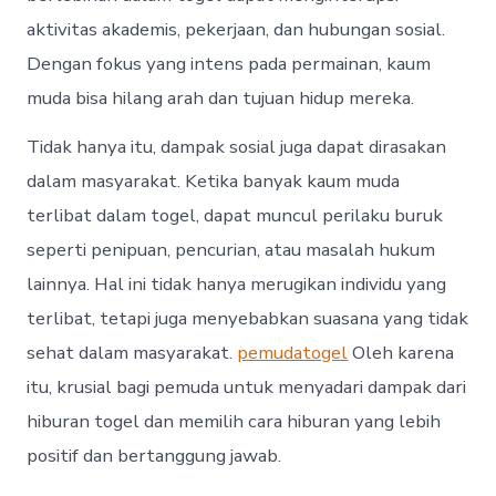
aktivitas akademis, pekerjaan, dan hubungan sosial.
Dengan fokus yang intens pada permainan, kaum
muda bisa hilang arah dan tujuan hidup mereka.
Tidak hanya itu, dampak sosial juga dapat dirasakan
dalam masyarakat. Ketika banyak kaum muda
terlibat dalam togel, dapat muncul perilaku buruk
seperti penipuan, pencurian, atau masalah hukum
lainnya. Hal ini tidak hanya merugikan individu yang
terlibat, tetapi juga menyebabkan suasana yang tidak
sehat dalam masyarakat.
pemudatogel
Oleh karena
itu, krusial bagi pemuda untuk menyadari dampak dari
hiburan togel dan memilih cara hiburan yang lebih
positif dan bertanggung jawab.