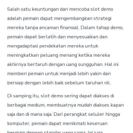
Salah satu keuntungan dari mencoba slot demo
adalah pemain dapat mengembangkan strategi
mereka tanpa ancaman finansial. Dalam tahap demo,
pemain dapat berlatih dan menyesuaikan dan
mengadaptasi pendekatan mereka untuk
meningkatkan peluang menang ketika mereka
akhirnya bertaruh dengan uang sungguhan. Hal ini
memberi pemain untuk menjadi lebih yakin dan
bersiap dengan lebih baik sebelum taruhan riil.
Di samping itu, slot demo sering dapat diakses di
berbagai medium, membuatnya mudah diakses kapan
saja dan di mana saja. Dari perangkat seluler hingga
komputer, pemain dapat menikmati keseruan
bermain dengan standar yang sama. Ini juga