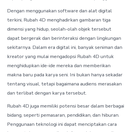
Dengan menggunakan software dan alat digital
terkini, Rubah 4D menghadirkan gambaran tiga
dimensi yang hidup, seolah-olah objek tersebut
dapat bergerak dan berinteraksi dengan lingkungan
sekitarnya. Dalam era digital ini, banyak seniman dan
kreator yang mulai mengadopsi Rubah 4D untuk
menghidupkan ide-ide mereka dan memberikan
makna baru pada karya seni. Ini bukan hanya sekadar
tentang visual, tetapi bagaimana audiens merasakan
dan terlibat dengan karya tersebut.
Rubah 4D juga memiliki potensi besar dalam berbagai
bidang, seperti pemasaran, pendidikan, dan hiburan.
Penggunaan teknologi ini dapat menciptakan cara