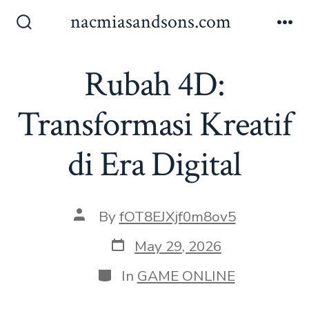
Skip
nacmiasandsons.com
to
Search
Me
Toggle
content
Rubah 4D:
Transformasi Kreatif
di Era Digital
Post
By
fOT8EJXjf0m8ov5
author
Post
May 29, 2026
date
Categories
In
GAME ONLINE