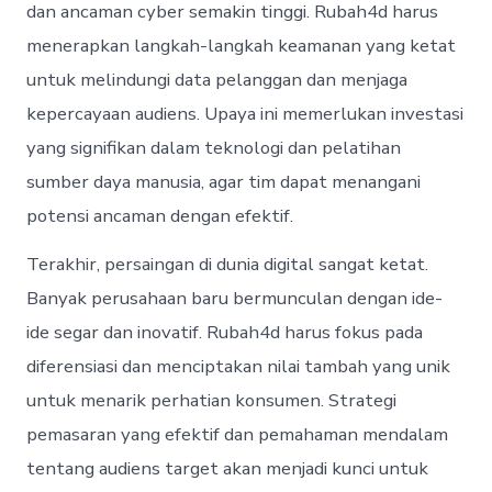
dan ancaman cyber semakin tinggi. Rubah4d harus
menerapkan langkah-langkah keamanan yang ketat
untuk melindungi data pelanggan dan menjaga
kepercayaan audiens. Upaya ini memerlukan investasi
yang signifikan dalam teknologi dan pelatihan
sumber daya manusia, agar tim dapat menangani
potensi ancaman dengan efektif.
Terakhir, persaingan di dunia digital sangat ketat.
Banyak perusahaan baru bermunculan dengan ide-
ide segar dan inovatif. Rubah4d harus fokus pada
diferensiasi dan menciptakan nilai tambah yang unik
untuk menarik perhatian konsumen. Strategi
pemasaran yang efektif dan pemahaman mendalam
tentang audiens target akan menjadi kunci untuk