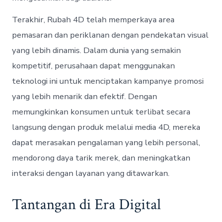
Terakhir, Rubah 4D telah memperkaya area
pemasaran dan periklanan dengan pendekatan visual
yang lebih dinamis. Dalam dunia yang semakin
kompetitif, perusahaan dapat menggunakan
teknologi ini untuk menciptakan kampanye promosi
yang lebih menarik dan efektif. Dengan
memungkinkan konsumen untuk terlibat secara
langsung dengan produk melalui media 4D, mereka
dapat merasakan pengalaman yang lebih personal,
mendorong daya tarik merek, dan meningkatkan
interaksi dengan layanan yang ditawarkan.
Tantangan di Era Digital