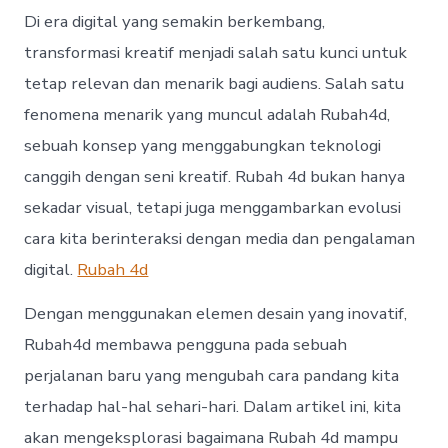
Di era digital yang semakin berkembang,
transformasi kreatif menjadi salah satu kunci untuk
tetap relevan dan menarik bagi audiens. Salah satu
fenomena menarik yang muncul adalah Rubah4d,
sebuah konsep yang menggabungkan teknologi
canggih dengan seni kreatif. Rubah 4d bukan hanya
sekadar visual, tetapi juga menggambarkan evolusi
cara kita berinteraksi dengan media dan pengalaman
digital.
Rubah 4d
Dengan menggunakan elemen desain yang inovatif,
Rubah4d membawa pengguna pada sebuah
perjalanan baru yang mengubah cara pandang kita
terhadap hal-hal sehari-hari. Dalam artikel ini, kita
akan mengeksplorasi bagaimana Rubah 4d mampu