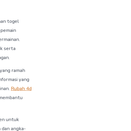
an togel
k pemain
ermainan.
k serta
ngan.
 yang ramah
nformasi yang
inan.
Rubah 4d
t membantu
en untuk
n dan angka-