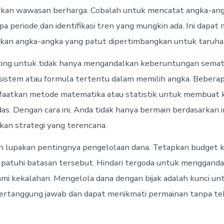
kan wawasan berharga. Cobalah untuk mencatat angka-ang
a periode dan identifikasi tren yang mungkin ada. Ini dapa
an angka-angka yang patut dipertimbangkan untuk taruha
nting untuk tidak hanya mengandalkan keberuntungan semat
istem atau formula tertentu dalam memilih angka. Bebera
aatkan metode matematika atau statistik untuk membuat 
das. Dengan cara ini, Anda tidak hanya bermain berdasarkan i
an strategi yang terencana.
an lupakan pentingnya pengelolaan dana. Tetapkan budget 
 patuhi batasan tersebut. Hindari tergoda untuk menggand
mi kekalahan. Mengelola dana dengan bijak adalah kunci un
ertanggung jawab dan dapat menikmati permainan tanpa tek