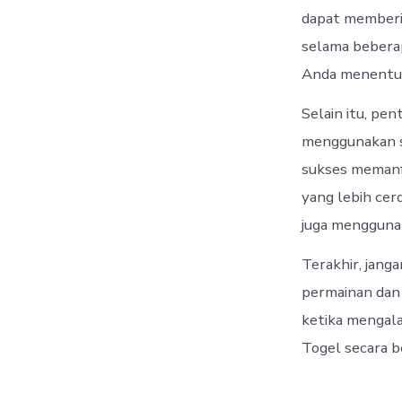
dapat memberi
selama beberap
Anda menentuk
Selain itu, pe
menggunakan s
sukses memanf
yang lebih cer
juga menggunak
Terakhir, jang
permainan dan
ketika mengala
Togel secara b