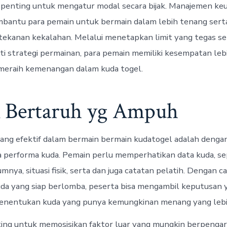
, penting untuk mengatur modal secara bijak. Manajemen k
bantu para pemain untuk bermain dalam lebih tenang serta
 tekanan kekalahan. Melalui menetapkan limit yang tegas ser
i strategi permainan, para pemain memiliki kesempatan lebi
eraih kemenangan dalam kuda togel.
k Bertaruh yg Ampuh
yang efektif dalam bermain bermain kudatogel adalah deng
a performa kuda. Pemain perlu memperhatikan data kuda, se
nya, situasi fisik, serta dan juga catatan pelatih. Dengan c
da yang siap berlomba, peserta bisa mengambil keputusan 
enentukan kuda yang punya kemungkinan menang yang lebih
nting untuk memosisikan faktor luar yang mungkin berpengar