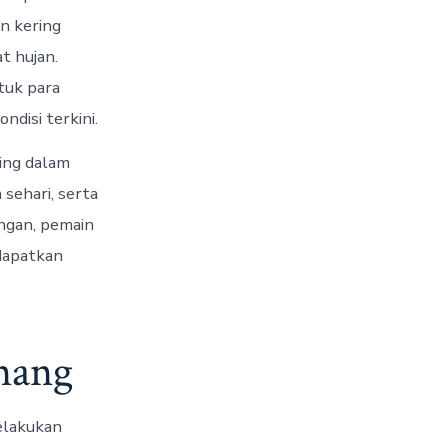
an kering
t hujan.
tuk para
disi terkini.
ing dalam
sehari, serta
angan, pemain
dapatkan
nang
elakukan