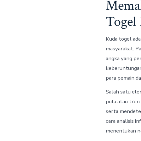
Memah
Togel
Kuda togel ada
masyarakat. Pa
angka yang per
keberuntungan
para pemain d
Salah satu el
pola atau tren
serta mendetek
cara analisis i
menentukan no