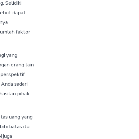
. Selidiki
rsebut dapat
nya
jumlah faktor
egi yang
ngan orang lain
 perspektif
Anda sadari
hasilan pihak
atas uang yang
hi batas itu.
i juga