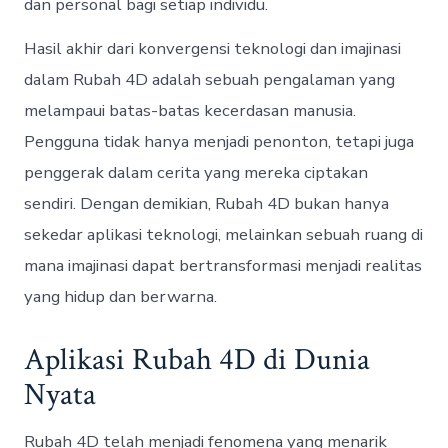
dan personal bagi setiap individu.
Hasil akhir dari konvergensi teknologi dan imajinasi
dalam Rubah 4D adalah sebuah pengalaman yang
melampaui batas-batas kecerdasan manusia.
Pengguna tidak hanya menjadi penonton, tetapi juga
penggerak dalam cerita yang mereka ciptakan
sendiri. Dengan demikian, Rubah 4D bukan hanya
sekedar aplikasi teknologi, melainkan sebuah ruang di
mana imajinasi dapat bertransformasi menjadi realitas
yang hidup dan berwarna.
Aplikasi Rubah 4D di Dunia
Nyata
Rubah 4D telah menjadi fenomena yang menarik