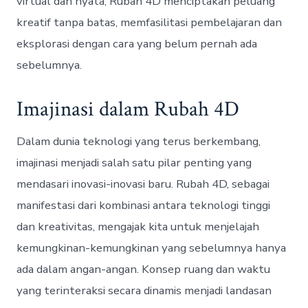
virtual dan nyata, Rubah 4D menciptakan peluang
kreatif tanpa batas, memfasilitasi pembelajaran dan
eksplorasi dengan cara yang belum pernah ada
sebelumnya.
Imajinasi dalam Rubah 4D
Dalam dunia teknologi yang terus berkembang,
imajinasi menjadi salah satu pilar penting yang
mendasari inovasi-inovasi baru. Rubah 4D, sebagai
manifestasi dari kombinasi antara teknologi tinggi
dan kreativitas, mengajak kita untuk menjelajah
kemungkinan-kemungkinan yang sebelumnya hanya
ada dalam angan-angan. Konsep ruang dan waktu
yang terinteraksi secara dinamis menjadi landasan