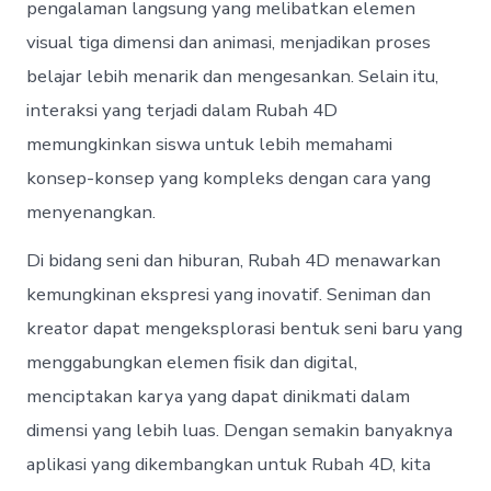
pengalaman langsung yang melibatkan elemen
visual tiga dimensi dan animasi, menjadikan proses
belajar lebih menarik dan mengesankan. Selain itu,
interaksi yang terjadi dalam Rubah 4D
memungkinkan siswa untuk lebih memahami
konsep-konsep yang kompleks dengan cara yang
menyenangkan.
Di bidang seni dan hiburan, Rubah 4D menawarkan
kemungkinan ekspresi yang inovatif. Seniman dan
kreator dapat mengeksplorasi bentuk seni baru yang
menggabungkan elemen fisik dan digital,
menciptakan karya yang dapat dinikmati dalam
dimensi yang lebih luas. Dengan semakin banyaknya
aplikasi yang dikembangkan untuk Rubah 4D, kita